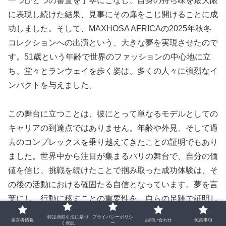
一つひとつの審査を丁寧にこなし、自身の持ち味を最大限
に表現し続けた結果、見事にその扉をこじ開けることに成
功しました。そして、MAXHOSA AFRICAの2025年秋冬
コレクションへの出演という、大きな夢を実現させたので
す。51歳という年齢で世界のファッションの中心地に立
ち、堂々とランウェイを歩く姿は、多くの人々に強烈なイ
ンパクトを与えました。
この舞台に立つことは、彼にとって単なるモデルとしての
キャリアの到達点ではありません。年齢や外見、そして過
去のコンプレックスを乗り越えてきたことの証明でもあり
ました。世界中から注目が集まるパリの舞台で、自分の価
値を信じ、挑戦を続けたことで掴み取った成功体験は、そ
の後の活動における確固たる自信となっています。夢を言
葉にし、行動に移すことの重要性を、自らの足跡で証明し
た瞬間でした。
特定商取引法に基づ
プライバシーポリシ
運営者情報
お問い合わせ
免責事項
く表記
ー