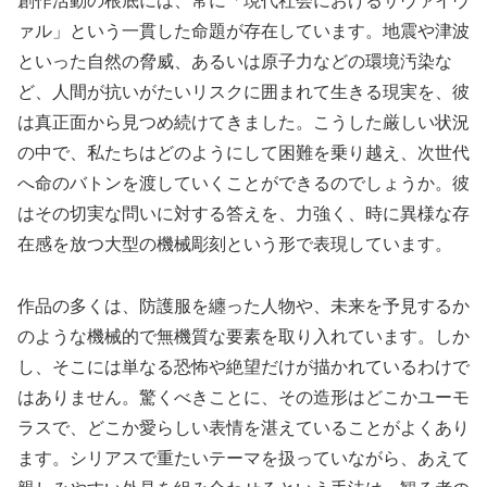
創作活動の根底には、常に「現代社会におけるサヴァイヴ
ァル」という一貫した命題が存在しています。地震や津波
といった自然の脅威、あるいは原子力などの環境汚染な
ど、人間が抗いがたいリスクに囲まれて生きる現実を、彼
は真正面から見つめ続けてきました。こうした厳しい状況
の中で、私たちはどのようにして困難を乗り越え、次世代
へ命のバトンを渡していくことができるのでしょうか。彼
はその切実な問いに対する答えを、力強く、時に異様な存
在感を放つ大型の機械彫刻という形で表現しています。
作品の多くは、防護服を纏った人物や、未来を予見するか
のような機械的で無機質な要素を取り入れています。しか
し、そこには単なる恐怖や絶望だけが描かれているわけで
はありません。驚くべきことに、その造形はどこかユーモ
ラスで、どこか愛らしい表情を湛えていることがよくあり
ます。シリアスで重たいテーマを扱っていながら、あえて