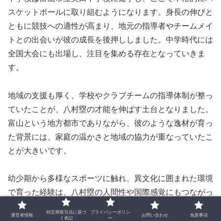
スケットボールに取り組むようになります。身長の伸びと
ともに競技への適性が高まり、地元の指導者やチームメイ
トとの出会いが彼の成長を後押ししました。中学時代には
全国大会にも出場し、注目を集める存在となっていきま
す。
地域の支援も厚く、学校やクラブチームの指導体制が整っ
ていたことが、八村塁の才能を伸ばす土台となりました。
富山という地方都市でありながら、彼のような逸材が育っ
た背景には、家庭の温かさと地域の協力が重なっていたこ
とが大きいです。
幼少期から多様なスポーツに触れ、異文化に囲まれた環境
で育った経験は、八村塁の人間性や国際感覚にもつながっ
ています。富山での生活は、彼の原点として今も大切な記
特定商取引法に基づ
プライバシーポリシ
運営者情報
お問い合わせ
免責事項
く表記
ー
憶となっているはずです。