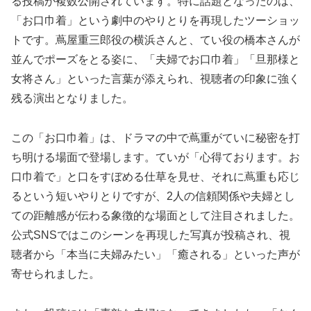
る投稿が複数公開されています。特に話題となったのは、
「お口巾着」という劇中のやりとりを再現したツーショッ
トです。蔦屋重三郎役の横浜さんと、てい役の橋本さんが
並んでポーズをとる姿に、「夫婦でお口巾着」「旦那様と
女将さん」といった言葉が添えられ、視聴者の印象に強く
残る演出となりました。
この「お口巾着」は、ドラマの中で蔦重がていに秘密を打
ち明ける場面で登場します。ていが「心得ております。お
口巾着で」と口をすぼめる仕草を見せ、それに蔦重も応じ
るという短いやりとりですが、2人の信頼関係や夫婦とし
ての距離感が伝わる象徴的な場面として注目されました。
公式SNSではこのシーンを再現した写真が投稿され、視
聴者から「本当に夫婦みたい」「癒される」といった声が
寄せられました。