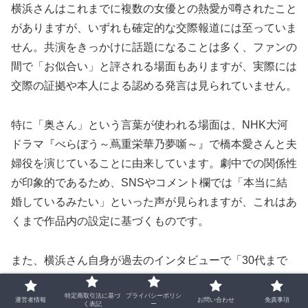
横浜さんはこれまでに複数の女優との熱愛が噂されたこと
がありますが、いずれも確定的な交際報道には至っていま
せん。共演をきっかけに話題になることは多く、ファンの
間で「お似合い」と評される場面もありますが、実際には
交際の証拠や本人による認める発言は見られていません。
特に「奥さん」という言葉が使われる場面は、NHK大河
ドラマ『べらぼう～蔦重栄華乃夢噺～』で橋本愛さんと夫
婦役を演じていることに由来しています。劇中での関係性
が印象的であるため、SNSやコメント欄では「本当に結
婚しているみたい」といった声が見られますが、これはあ
くまで作品内の設定に基づくものです。
また、横浜さん自身が過去のインタビューで「30代まで
には結婚したい」と語っていたことから、年齢的な節目に
特定商取引法に基づ
プライバシーポリシ
差し掛かっていることもあり、結婚への関心が高まってい
運営者情報
お問い合わせ
免責事項
く表記
ー