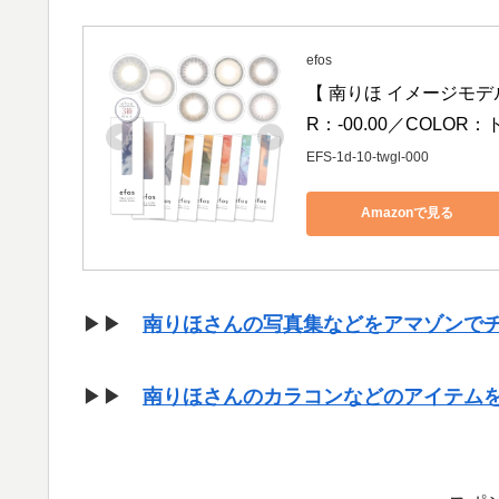
efos
【 南りほ イメージモデル 
R：-00.00／COLO
EFS-1d-10-twgl-000
Amazonで見る
▶▶
南りほさんの写真集などをアマゾンで
▶▶
南りほさんのカラコンなどのアイテム