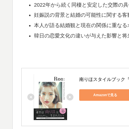
2022年から続く同棲と安定した交際の
妊娠説の背景と結婚の可能性に関する客
本人が語る結婚観と現在の関係に重なる
韓日の恋愛文化の違いが与えた影響と将
南りほスタイルブック『Ree: R
Amazonで見る