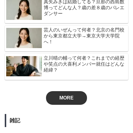
真矢みきは結婚してる？旦那の西島数
博ってどんな人？歳の差８歳のバレエ
ダンサー
芸人のいぜんって何者？北京の名門校
から東京都立大学→東京大学大学院
へ！
立川晴の輔って何者？これまでの経歴
や笑点の大喜利メンバー就任はどんな
経緯？
MORE
雑記