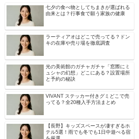
七夕の食べ物としてちまきが選ばれる
由来とは？行事食で願う家族の健康
ラーティアオはどこで売ってる？ドン
キの在庫や売り場を徹底調査
光の美術館のガチャガチャ「窓際にミ
ュシャの幻想」どこにある？設置場所
と予約の秘訣
VIVANT ステッカー付きグミどこで売
ってる？全20種入手方法まとめ
【長野】キッズスペースが凄すぎるホ
テル5選！雨でも冬でも1日中遊べる宿
を厳選