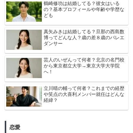
鶴崎修功は結婚してる？彼女はいる
の？基本プロフィールや年齢や学歴な
ども
真矢みきは結婚してる？旦那の西島数
博ってどんな人？歳の差８歳のバレエ
ダンサー
芸人のいぜんって何者？北京の名門校
から東京都立大学→東京大学大学院
へ！
立川晴の輔って何者？これまでの経歴
や笑点の大喜利メンバー就任はどんな
経緯？
恋愛