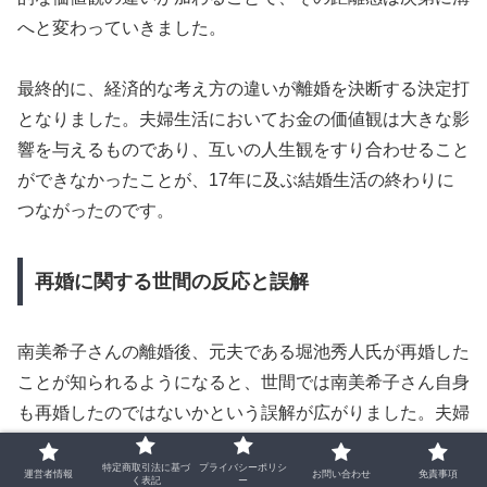
へと変わっていきました。
最終的に、経済的な考え方の違いが離婚を決断する決定打
となりました。夫婦生活においてお金の価値観は大きな影
響を与えるものであり、互いの人生観をすり合わせること
ができなかったことが、17年に及ぶ結婚生活の終わりに
つながったのです。
再婚に関する世間の反応と誤解
南美希子さんの離婚後、元夫である堀池秀人氏が再婚した
ことが知られるようになると、世間では南美希子さん自身
も再婚したのではないかという誤解が広がりました。夫婦
として長く歩んできた二人の名前が同時に取り上げられる
特定商取引法に基づ
プライバシーポリシ
ことで、情報が混同されやすい状況になったことが大きな
運営者情報
お問い合わせ
免責事項
く表記
ー