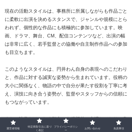
現在の活動スタイルは、事務所に所属しながらも作品ごと
に柔軟に出演を決めるスタンスで、ジャンルや規模にとら
われず、個性的な作品にも積極的に参加しています。映
画、ドラマ、舞台、CM、配信コンテンツなど、出演の幅
は非常に広く、若手監督との協働や自主制作作品への参加
も目立ちます。
このようなスタイルは、円井わん自身の表現へのこだわり
と、作品に対する誠実な姿勢から生まれています。役柄の
大小に関係なく、物語の中で自分が果たす役割を丁寧に考
え、演技に向き合う姿勢が、監督やスタッフからの信頼に
もつながっています。
また、映像だけでなく舞台にも積極的に出演しており、身
体表現や空間の使い方を磨く場として舞台を大切にしてい
特定商取引法に基づ
プライバシーポリシ
運営者情報
お問い合わせ
免責事項
く表記
ー