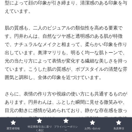
型によって顔の印象が引き締まり、清潔感のある印象を与
えています。
肌の質感も、二人のビジュアルの類似性を高める要素で
す。円井わんは、自然なツヤ感と透明感のある肌が特徴
で、ナチュラルなメイクと相まって、柔らかい印象を作り
出しています。奥津マリリも、明るく均一な肌トーンで、
光の当たり方によって表情が変化する繊細な美しさを持っ
ています。こうした肌の質感が、ボブスタイルの清楚な雰
囲気と調和し、全体の印象を近づけています。
さらに、表情の作り方や視線の使い方にも共通するものが
あります。円井わんは、ふとした瞬間に見せる微笑みや、
目元の動きに感情が込められており、静かな存在感を放っ
ています。奥津マリリも、ステージや撮影時に見せる表情
が柔らかく、視線に奥行きがあるため、写真や映像での印
特定商取引法に基づ
プライバシーポリシ
運営者情報
お問い合わせ
免責事項
く表記
ー