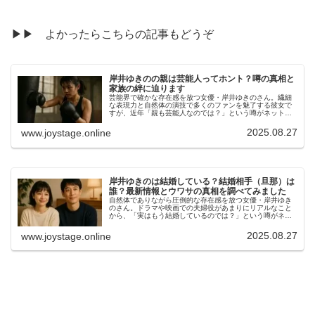
▶▶ よかったらこちらの記事もどうぞ
岸井ゆきのの親は芸能人ってホント？噂の真相と
家族の絆に迫ります
芸能界で確かな存在感を放つ女優・岸井ゆきのさん。繊細
な表現力と自然体の演技で多くのファンを魅了する彼女で
すが、近年「親も芸能人なのでは？」という噂がネット上
で広まりつつあります。果たしてその真相は――。今回
は、岸井さんの家族構成や幼少期のエ...
2025.08.27
www.joystage.online
岸井ゆきのは結婚している？結婚相手（旦那）は
誰？最新情報とウワサの真相を調べてみました
自然体でありながら圧倒的な存在感を放つ女優・岸井ゆき
のさん。ドラマや映画での夫婦役があまりにリアルなこと
から、「実はもう結婚しているのでは？」という噂がネッ
ト上で広まっています。さらに、共演者との仲睦まじい姿
が話題になるたびに、“旦那候補”...
2025.08.27
www.joystage.online