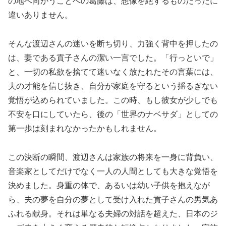
の地へ向かうことへの葛藤は、想像を絶するものだったに
違いありません。
そんな渡辺さんの迷いを断ち切り、力強く背中を押したの
は、妻である貢子さんの潔い一言でした。「行っといで」
と、一切の私欲を捨てて迷いなく放たれたその言葉には、
夫の才能を信じ抜き、自分が家庭を守るという揺るぎない
覚悟が込められていました。この時、もし彼女が少しでも
不安を口にしていたら、後の「世界のナベサダ」としての
第一歩は刻まれなかったかもしれません。
この決断の瞬間、渡辺さんは家族の将来を一身に背負い、
音楽家としてだけでなく一人の人間としても大きな覚悟を
決めました。身重の体で、あるいは幼い子供を抱えなが
ら、夫の夢を自分の夢として受け入れた貢子さんの男気あ
ふれる献身。それは単なる夫婦の対話を超えた、日本のジ