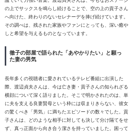
謐でいて力強い音楽。渡辺貞夫さんは、今もなおステージ
の上でサックスを鳴らし続けることで、空の上の貢子さん
へ向けた、終わりのないセレナーデを捧げ続けています。
その調べは、残された家族やファンにとっても、深い癒や
しと希望を与えるものとなっています。
徹子の部屋で語られた「あやかりたい」と願っ
た妻の男気
長年多くの視聴者に愛されているテレビ番組に出演した
際、渡辺貞夫さんは、今は亡き妻・貢子さんの知られざる
横顔について深く語りました。そこで明かされたのは、単
に夫を支える良妻賢母という枠には収まりきらない、彼女
の驚くべき「男気」に満ちたエピソードの数々でした。貢
子さんは、どのような相手に対しても決して分け隔てをせ
ず、真っ正面から向き合う潔さを持っていました。困って