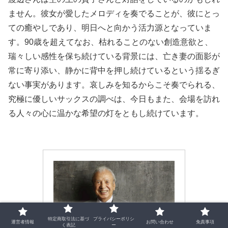
ません。彼女が愛したメロディを奏でることが、彼にとっ
ての癒やしであり、明日へと向かう活力源となっていま
す。90歳を超えてなお、枯れることのない創造意欲と、
瑞々しい感性を保ち続けている背景には、亡き妻の面影が
常に寄り添い、静かに背中を押し続けているという揺るぎ
ない事実があります。哀しみを知るからこそ奏でられる、
究極に優しいサックスの調べは、今日もまた、会場を訪れ
る人々の心に温かな希望の灯をともし続けています。
特定商取引法に基づ
プライバシーポリシ
運営者情報
お問い合わせ
免責事項
く表記
ー