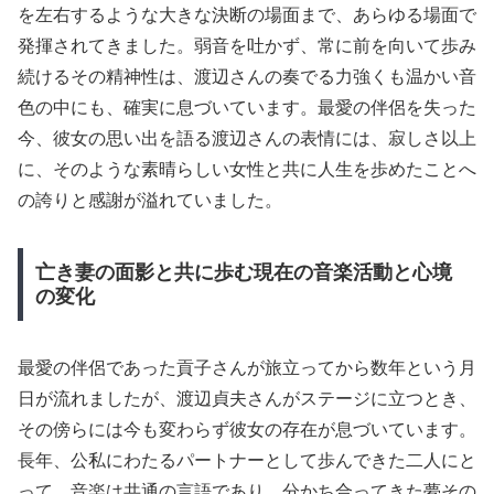
を左右するような大きな決断の場面まで、あらゆる場面で
発揮されてきました。弱音を吐かず、常に前を向いて歩み
続けるその精神性は、渡辺さんの奏でる力強くも温かい音
色の中にも、確実に息づいています。最愛の伴侶を失った
今、彼女の思い出を語る渡辺さんの表情には、寂しさ以上
に、そのような素晴らしい女性と共に人生を歩めたことへ
の誇りと感謝が溢れていました。
亡き妻の面影と共に歩む現在の音楽活動と心境
の変化
最愛の伴侶であった貢子さんが旅立ってから数年という月
日が流れましたが、渡辺貞夫さんがステージに立つとき、
その傍らには今も変わらず彼女の存在が息づいています。
長年、公私にわたるパートナーとして歩んできた二人にと
って、音楽は共通の言語であり、分かち合ってきた夢その