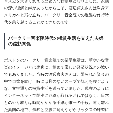
ャズ史を大きく変える歴史的な転換点となりました。家族
の深い理解と絆があったからこそ、渡辺貞夫さんは単身ア
メリカへと飛び立ち、バークリー音楽院での過酷な修行時
代を乗り越えることができたのです。
バークリー音楽院時代の極貧生活を支えた夫婦
の信頼関係
ボストンのバークリー音楽院での留学生活は、華やかな音
楽のイメージとは裏腹に、極めて厳しい経済状況との戦い
でもありました。当時の渡辺貞夫さんは、限られた資金の
中で自炊を続け、時には具のないスープで飢えを凌ぐよう
な、文字通りの極貧生活を送っていました。現在のように
インターネットで即座に連絡が取れる時代ではなく、日本
とのやり取りは時間がかかる手紙が唯一の手段。遠く離れ
た異国の地で、孤独と空腹に耐えながらサックスの練習に