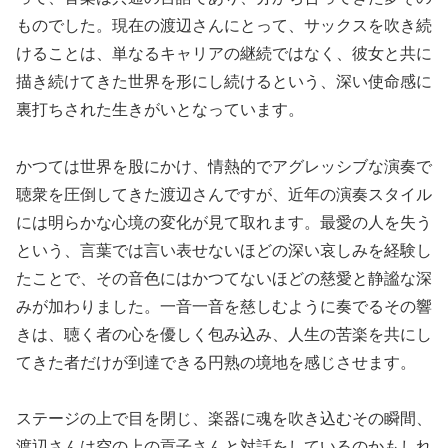
ものでした。現在の渡辺さんにとって、サックスを吹き続
けることは、単なるキャリアの継続ではなく、彼女と共に
描き続けてきた世界を形にし続けるという、深い使命感に
裏打ちされた生きがいとなっています。
かつては世界を股にかけ、情熱的でアグレッシブな演奏で
聴衆を圧倒してきた渡辺さんですが、近年の演奏スタイル
には明らかな心境の変化が見て取れます。最愛の人を失う
という、言葉では言い表せないほどの深い哀しみを経験し
たことで、その音色にはかつてないほどの慈愛と静謐な深
みが加わりました。一音一音を慈しむように奏でるその響
きは、聴く者の心を優しく包み込み、人生の苦楽を共にし
てきた者だけが到達できる円熟の境地を感じさせます。
ステージの上で目を閉じ、楽器に魂を吹き込むその瞬間、
渡辺さんは空の上の貢子さんと対話をしているのかもしれ