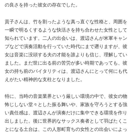
の良さを持った彼女の存在でした。
貢子さんは、竹を割ったような真っ直ぐな性格と、周囲を
一瞬で明るくするような快活さを持ち合わせた女性として
知られています。二人の出会いは、渡辺さんが米軍キャン
プなどで演奏活動を行っていた時代にまで遡りますが、彼
女は音楽に没頭する夫の才能を誰よりも信じ、理解してい
ました。まだ世に出る前の苦労が多い時期であっても、彼
女の持ち前のバイタリティは、渡辺さんにとって何にも代
えがたい精神的な支柱となりました。
特に、当時の音楽業界という厳しい環境の中で、彼女の物
怖じしない堂々とした振る舞いや、家族を守ろうとする強
い責任感は、渡辺さんが演奏だけに集中できる環境を作り
出しました。後に世界的なサックス奏者として羽ばたくこ
とになる土台は、この人形町育ちの女性との出会いによっ