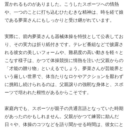
置かれるものがありました。こうしたスポーツへの情熱
や、一つのことに打ち込むひたむきな精神は、時を経て娘
である夢菜さんにもしっかりと受け継がれています。
実際に、箭内夢菜さんも器械体操を特技として公表してお
り、その実力は折り紙付きです。テレビ番組などで披露さ
れる彼女の美しいフォームや、難易度の高い動きを軽々と
こなす様子は、かつて体操競技に情熱を注いだ父親からの
「才能の贈り物」といえるでしょう。夢菜さんが芸能界と
いう厳しい世界で、体当たりなロケやアクションを厭わず
に挑戦し続けられるのは、父親譲りの強靭な身体と、スポ
ーツで培われた根性があるからこそです。
家庭内でも、スポーツが親子の共通言語となっていた時期
があったのかもしれません。父親がかつて練習に励んだ
日々や、体操のコツなどを語り聞かせる時間は、彼女にと