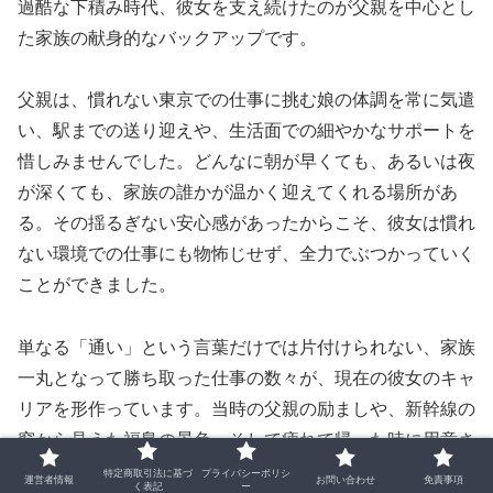
過酷な下積み時代、彼女を支え続けたのが父親を中心とし
た家族の献身的なバックアップです。
父親は、慣れない東京での仕事に挑む娘の体調を常に気遣
い、駅までの送り迎えや、生活面での細やかなサポートを
惜しみませんでした。どんなに朝が早くても、あるいは夜
が深くても、家族の誰かが温かく迎えてくれる場所があ
る。その揺るぎない安心感があったからこそ、彼女は慣れ
ない環境での仕事にも物怖じせず、全力でぶつかっていく
ことができました。
単なる「通い」という言葉だけでは片付けられない、家族
一丸となって勝ち取った仕事の数々が、現在の彼女のキャ
リアを形作っています。当時の父親の励ましや、新幹線の
窓から見えた福島の景色、そして疲れて帰った時に用意さ
れていた家庭の温もり。そうした日々の積み重ねが現在の
特定商取引法に基づ
プライバシーポリシ
運営者情報
お問い合わせ
免責事項
く表記
ー