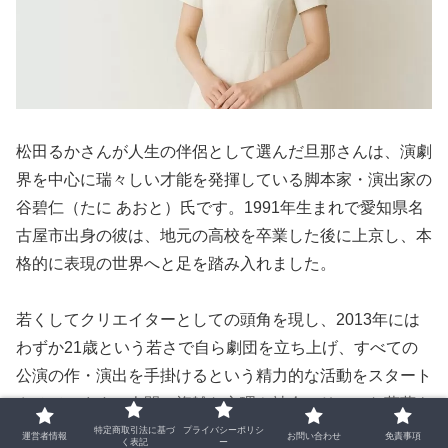
松田るかさんが人生の伴侶として選んだ旦那さんは、演劇
界を中心に瑞々しい才能を発揮している脚本家・演出家の
谷碧仁（たに あおと）氏です。1991年生まれで愛知県名
古屋市出身の彼は、地元の高校を卒業した後に上京し、本
格的に表現の世界へと足を踏み入れました。
若くしてクリエイターとしての頭角を現し、2013年には
わずか21歳という若さで自ら劇団を立ち上げ、すべての
公演の作・演出を手掛けるという精力的な活動をスタート
させています。人間の複雑な心理や社会のリアルな葛藤を
深く掘り下げる彼の作品群は、演劇を愛する多くの人々か
特定商取引法に基づ
プライバシーポリシ
運営者情報
お問い合わせ
免責事項
く表記
ー