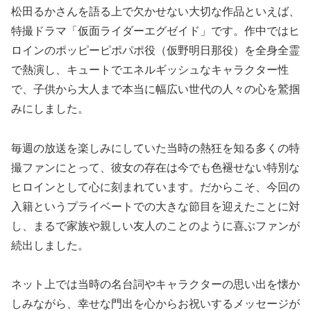
松田るかさんを語る上で欠かせない大切な作品といえば、
特撮ドラマ「仮面ライダーエグゼイド」です。作中ではヒ
ロインのポッピーピポパポ役（仮野明日那役）を全身全霊
で熱演し、キュートでエネルギッシュなキャラクター性
で、子供から大人まで本当に幅広い世代の人々の心を鷲掴
みにしました。
毎週の放送を楽しみにしていた当時の熱狂を知る多くの特
撮ファンにとって、彼女の存在は今でも色褪せない特別な
ヒロインとして心に刻まれています。だからこそ、今回の
入籍というプライベートでの大きな節目を迎えたことに対
し、まるで家族や親しい友人のことのように喜ぶファンが
続出しました。
ネット上では当時の名台詞やキャラクターの思い出を懐か
しみながら、幸せな門出を心からお祝いするメッセージが