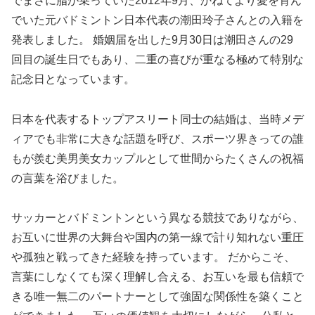
でまさに脂が乗っていた2012年9月、かねてより愛を育ん
でいた元バドミントン日本代表の潮田玲子さんとの入籍を
発表しました。 婚姻届を出した9月30日は潮田さんの29
回目の誕生日でもあり、二重の喜びが重なる極めて特別な
記念日となっています。
日本を代表するトップアスリート同士の結婚は、当時メデ
ィアでも非常に大きな話題を呼び、スポーツ界きっての誰
もが羨む美男美女カップルとして世間からたくさんの祝福
の言葉を浴びました。
サッカーとバドミントンという異なる競技でありながら、
お互いに世界の大舞台や国内の第一線で計り知れない重圧
や孤独と戦ってきた経験を持っています。 だからこそ、
言葉にしなくても深く理解し合える、お互いを最も信頼で
きる唯一無二のパートナーとして強固な関係性を築くこと