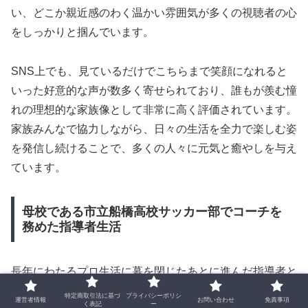
い、どこか親近感のわく温かい雰囲気が多くの視聴者の心
をしっかりと掴んでいます。
SNS上でも、見ているだけでこちらまで笑顔になれると
いった好意的な声が数多く寄せられており、誰もが羨む憧
れの理想的な家族像として非常に高く評価されています。
家族みんなで協力しながら、日々の生活を全力で楽しむ姿
を発信し続けることで、多くの人々に元気と癒やしを与え
ています。
母校である市立船橋高校サッカー部でコーチを
務めた指導者生活
長年にわたるプロ生活に幕を閉じたあとに進んだ指導者と
しての第一歩は、自身が学生時代に青春を捧げ、大きく育
特定商取引法に基づ
プライバシーポリシ
運営者情報
お問い合わせ
免責事項
く表記
ー