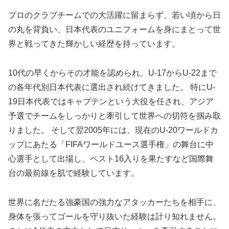
プロのクラブチームでの大活躍に留まらず、若い頃から日
の丸を背負い、日本代表のユニフォームを身にまとって世
界と戦ってきた輝かしい経歴を持っています。
10代の早くからその才能を認められ、U-17からU-22まで
の各年代別日本代表に選出され続けてきました。 特にU-
19日本代表ではキャプテンという大役を任され、アジア
予選でチームをしっかりと牽引して世界への切符を掴み取
りました。 そして翌2005年には、現在のU-20ワールドカ
ップにあたる「FIFAワールドユース選手権」の舞台に中
心選手として出場し、ベスト16入りを果たすなど国際舞
台の最前線を肌で経験しています。
世界に名だたる強豪国の強力なアタッカーたちを相手に、
身体を張ってゴールを守り抜いた経験は計り知れません。