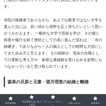
す。
寺院の後継者でありながら、あえて仏教系ではない大学を
選んだ点には、若い頃から視野を広く持ちたいという思い
がうかがえます。 一般的な大学で芸術を学び、その後に
得度や修行を経て僧侶としての道に進んだ流れは、「寺の
跡継ぎ」でありながら一人の個人としての時間も大切にし
てきた歩み方と言えます。 その経験が、現在の住職とし
ての柔軟な考え方や、多様な価値観を受け止める姿勢にも
つながっていると受け取られています。
森泉の旦那と元妻・望月理恵の結婚と離婚
金子朋史さんには、森泉さんと結婚する前に一度結婚歴が
特定商取引法に基づ
プライバシーポリシ
あり、元妻はフリーアナウンサーの望月理恵さんです。 2
運営者情報
お問い合わせ
免責事項
く表記
ー