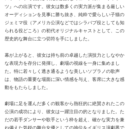
ツ』への出演です。彼女は数多くの実力派が集まる厳しい
オーディションを見事に勝ち抜き、純粋で愛らしい子猫の
ジェミマ役（アメリカ公演などではシラバブ役としても知
られる役どころ）の初代オリジナルキャストとして、この
歴史的な舞台に立つ切符を手にしました。
幕が上がると、彼女は持ち前の卓越した演技力としなやか
な表現力を存分に発揮し、劇場の視線を一身に集めまし
た。特に若々しく透き通るような美しいソプラノの歌声
は、物語の重要な場面に深い情感を与え、客席に大きな感
動をもたらしました。
劇場に足を運んだ多くの観客から熱狂的に絶賛されたこの
公演の成功により、彼女は一躍注目の的となりました。た
だの若手ダンサーや歌手という枠を超え、確かな実力を兼
ね備えた気鋭の舞台女優としての地位をイギリス演劇界で