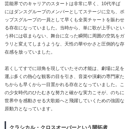
芸能界でのキャリアのスタートは非常に早く、10代半ば
にはダンスグループのメンバーとしてステージに立ち、ポ
ップスグループの一員として早くも全英チャートを賑わせ
る存在になっていました。当時から、単に歌が上手いとい
う枠には収まらない、舞台に立った瞬間に周囲の空気をガ
ラリと変えてしまうような、天性の華やかさと圧倒的な存
在感を放っていました。
若くしてすでに頭角を現していたその才能は、劇場に足を
運ぶ多くの熱心な観客の目を引き、音楽や演劇の専門家た
ちからも早くから一目置かれる存在となっていました。こ
の少女時代のひたむきな努力と確かな実力こそが、のちに
世界中を感動させる大歌姫へと飛躍していくための強固な
原動力となっています。
クラシカル・クロスオーバーという開拓者