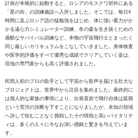
計画が本格的に始動すると、ロシアのモスクワ郊外にある
「星の街」の訓練施設へ入所しました。そこでは、毎日4
時間に及ぶロシア語の猛勉強をはじめ、体に強い重力がか
かる遠心力シミュレーター訓練、冬の森を生き抜くための
過酷なサバイバル訓練など、本物の宇宙飛行士とまったく
同じ厳しいカリキュラムをこなしていきました。身体検査
や医学的評価をすべて優秀な成績でクリアしていく姿は、
現地の専門家からも高く評価されました。
民間人初のプロの歌手として宇宙から歌声を届ける壮大な
プロジェクトは、世界中から注目を集めました。最終的に
は個人的な家族の事情により、出発直前で飛行自体は延期
という苦渋の決断を下すことになりましたが、未知の領域
へ決して怯むことなく挑戦したその情熱と高いバイタリテ
ィは、多くの人々に今なお深い感銘と驚きを与えていま
す。