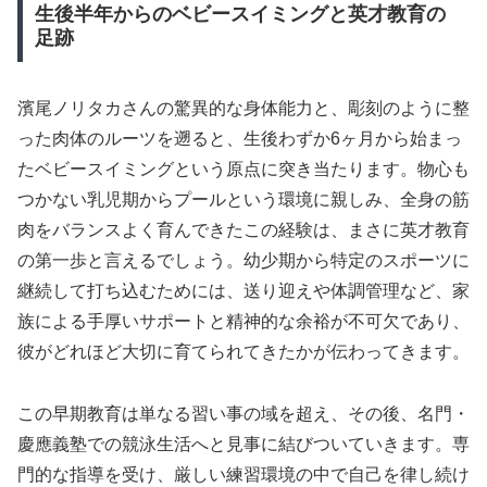
生後半年からのベビースイミングと英才教育の
足跡
濱尾ノリタカさんの驚異的な身体能力と、彫刻のように整
った肉体のルーツを遡ると、生後わずか6ヶ月から始まっ
たベビースイミングという原点に突き当たります。物心も
つかない乳児期からプールという環境に親しみ、全身の筋
肉をバランスよく育んできたこの経験は、まさに英才教育
の第一歩と言えるでしょう。幼少期から特定のスポーツに
継続して打ち込むためには、送り迎えや体調管理など、家
族による手厚いサポートと精神的な余裕が不可欠であり、
彼がどれほど大切に育てられてきたかが伝わってきます。
この早期教育は単なる習い事の域を超え、その後、名門・
慶應義塾での競泳生活へと見事に結びついていきます。専
門的な指導を受け、厳しい練習環境の中で自己を律し続け