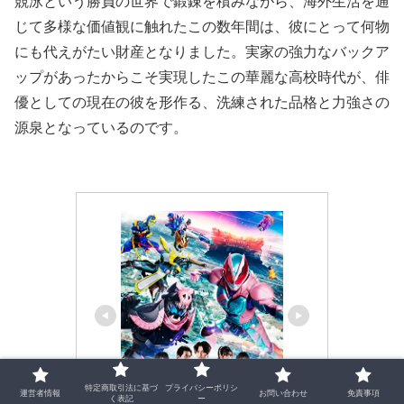
競泳という勝負の世界で鍛錬を積みながら、海外生活を通
じて多様な価値観に触れたこの数年間は、彼にとって何物
にも代えがたい財産となりました。実家の強力なバックア
ップがあったからこそ実現したこの華麗な高校時代が、俳
優としての現在の彼を形作る、洗練された品格と力強さの
源泉となっているのです。
特定商取引法に基づ
プライバシーポリシ
運営者情報
お問い合わせ
免責事項
く表記
ー