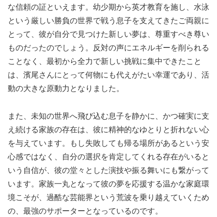
な信頼の証といえます。幼少期から英才教育を施し、水泳
という厳しい勝負の世界で戦う息子を支えてきたご両親に
とって、彼が自分で見つけた新しい夢は、尊重すべき尊い
ものだったのでしょう。反対の声にエネルギーを削られる
ことなく、最初から全力で新しい挑戦に集中できたこと
は、濱尾さんにとって何物にも代えがたい幸運であり、活
動の大きな原動力となりました。
また、未知の世界へ飛び込む息子を静かに、かつ確実に支
え続ける家族の存在は、彼に精神的なゆとりと折れない心
を与えています。もし失敗しても帰る場所があるという安
心感ではなく、自分の選択を肯定してくれる存在がいると
いう自信が、彼の堂々とした演技や振る舞いにも繋がって
います。家族一丸となって彼の夢を応援する温かな家庭環
境こそが、過酷な芸能界という荒波を乗り越えていくため
の、最強のサポーターとなっているのです。