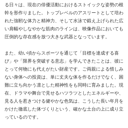
る日々は、現在の俳優活動におけるストイックな姿勢の根
幹を形作りました。トップレベルのアスリートとして培わ
れた強靭な体力と精神力、そして水泳で鍛え上げられた広
い肩幅やしなやかな筋肉のラインは、映像作品においても
圧倒的な存在感を放つ大きな武器となっています。
また、幼い頃からスポーツを通じて「目標を達成する喜
び」や「限界を突破する意志」を学んできたことは、彼に
とって何物にも代えがたい財産です。ご両親による惜しみ
ない身体への投資は、単に丈夫な体を作るだけでなく、困
難に立ち向かう凛とした精神性をも同時に育みました。現
在、ドラマや舞台で見せるハツラツとしたエネルギーや、
見る人を惹きつける健やかな色気は、こうした長い年月を
かけた徹底した体づくりという、確かな土台の上に成り立
っているのです。