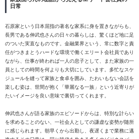
日常
石原家という日本屈指の著名な家系に身を置きながらも、
長男である伸武也さんの日々の暮らしは、驚くほど地に足
のついた実直なものです。金融業界という、常に数字と責
任がつきまとうハードな環境で働くエリート会社員であり
ながら、仕事が終われば一人の息子として、また家族の一
員としての時間を何よりも大切にしています。多忙なスケ
ジュールを縫って家族と食卓を囲み、たわいもない会話を
楽しむ姿は、世間が抱く「華麗なる一族」という近寄りが
たいイメージを良い意味で裏切ってくれます。
伸武也さんが語る家族のエピソードからは、特別な計らい
を求めることのない、一社会人としての謙虚な姿勢が随所
に感じられます。朝早くから出勤し、夜遅くまで業務に邁