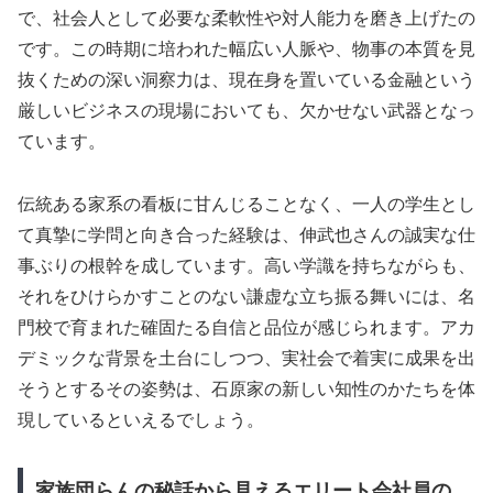
で、社会人として必要な柔軟性や対人能力を磨き上げたの
です。この時期に培われた幅広い人脈や、物事の本質を見
抜くための深い洞察力は、現在身を置いている金融という
厳しいビジネスの現場においても、欠かせない武器となっ
ています。
伝統ある家系の看板に甘んじることなく、一人の学生とし
て真摯に学問と向き合った経験は、伸武也さんの誠実な仕
事ぶりの根幹を成しています。高い学識を持ちながらも、
それをひけらかすことのない謙虚な立ち振る舞いには、名
門校で育まれた確固たる自信と品位が感じられます。アカ
デミックな背景を土台にしつつ、実社会で着実に成果を出
そうとするその姿勢は、石原家の新しい知性のかたちを体
現しているといえるでしょう。
家族団らんの秘話から見えるエリート会社員の