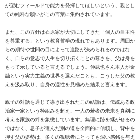
が望むフィールドで能力を発揮してほしいという、親とし
ての純粋な願いがこの言葉に集約されています。
また、この方針は石原家が大切にしてきた「個人の自主性
を尊重する」という教育哲学の現れでもあります。周囲か
らの期待や世間の目によって進路が決められるのではな
く、自らの意志で人生を切り拓くことの尊さを、父は身を
もって示していると言えるでしょう。伸武也さん本人が金
融という実力主義の世界を選んだことも、こうした父の教
えを汲み取り、自身の適性を見極めた結果と言えます。
親子の対話を通じて導き出されたこの結論は、伝統ある政
治家一家という枠組みを超え、一人の若者の未来を真剣に
考える家族の絆を象徴しています。無理に跡を継がせるの
ではなく、息子が選んだ別の道を全面的に信頼し、背中を
押す父の姿勢は、多くの視聴者にとっても深い感銘を与え