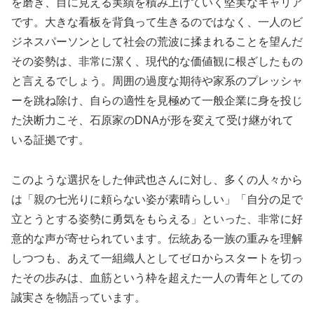
を磨き、目に見える実績を積み上げていく堅実なキャリア
です。大きな看板を背負って生きるのではなく、一人のビ
ジネスパーソンとして社会の荒波に揉まれることを望んだ
その姿勢は、非常に潔く、現代的な価値観に根ざしたもの
と言えるでしょう。周囲の過度な期待や家系のプレッシャ
ーを跳ね除け、自らの適性を見極めて一般企業に身を投じ
た決断力こそ、石原家のDNAが形を変えて受け継がれて
いる証拠です。
このような選択をした伸武也さんに対し、多くの人々から
は「親の七光りに頼らない姿が素晴らしい」「自分の足で
立とうとする姿勢に勇気をもらえる」といった、非常に好
意的な声が寄せられています。伝統ある一族の重みを理解
しつつも、あえて一組織人としてゼロからスタートを切っ
たその歩みは、血筋という枠を超えた一人の青年としての
誠実さを物語っています。