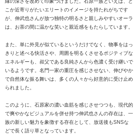
縁の深さを改めて印象づけました。石原一族といえば、ど
こか近寄りがたいエリートのイメージを持たれがちです
が、伸武也さんが放つ独特の明るさと親しみやすいオーラ
は、お茶の間に温かな笑いと親近感をもたらしています。
また、単に外見が似ているというだけでなく、物事をはっ
きりと述べる快活さや、周囲を明るくさせるポジティブな
エネルギーも、叔父である良純さんから色濃く受け継いで
いるようです。名門一家の重圧を感じさせない、伸びやか
で自然体な振る舞いは、多くの人々から好意的に受け止め
られました。
このように、石原家の濃い血筋を感じさせつつも、現代的
で爽やかなビジュアルを併せ持つ伸武也さんの存在は、一
族の新しい魅力を象徴する存在として、放送後もSNSな
どで長く語り草となっています。