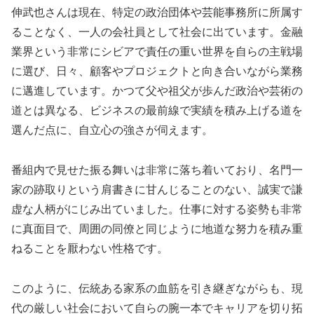
伸武也さんは現在、特定の政治団体や芸能事務所に所属す
ることなく、一人の会社員として社会に出ています。金融
業界という非常にシビアで責任の重い世界を自らの主戦場
に選び、日々、顧客やプロジェクトと向き合いながら業務
に邁進しています。かつて父や祖父が歩んだ政治や芸術の
道とは異なる、ビジネスの最前線で実績を積み上げる道を
選んだ点に、自立心の強さが伺えます。
番組内で見せた振る舞いは非常に落ち着いており、名門一
家の跡取りという肩書きに甘んじることのない、誠実で謙
虚な人柄がにじみ出ていました。仕事に対する姿勢も非常
に真面目で、周囲の同僚と同じように地道な努力を積み重
ねることを厭わない性格です。
このように、伝統ある家系の血筋を引き継ぎながらも、現
代の厳しい社会において自らの腕一本でキャリアを切り拓