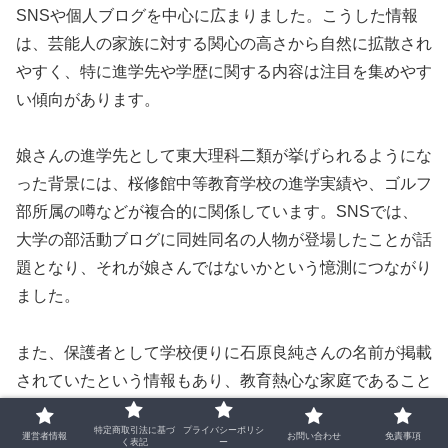
SNSや個人ブログを中心に広まりました。こうした情報
は、芸能人の家族に対する関心の高さから自然に拡散され
やすく、特に進学先や学歴に関する内容は注目を集めやす
い傾向があります。
娘さんの進学先として東大理科二類が挙げられるようにな
った背景には、桜修館中等教育学校の進学実績や、ゴルフ
部所属の噂などが複合的に関係しています。SNSでは、
大学の部活動ブログに同姓同名の人物が登場したことが話
題となり、それが娘さんではないかという憶測につながり
ました。
また、保護者として学校便りに石原良純さんの名前が掲載
されていたという情報もあり、教育熱心な家庭であること
が強調される中で、娘さんの進学先に対する期待が高まっ
特定商取引法に基づ
プライバシーポリシ
たと考えられます。こうした情報が断片的に広まること
運営者情報
お問い合わせ
免責事項
く表記
ー