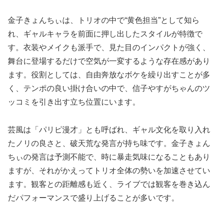
金子きょんちぃは、トリオの中で“黄色担当”として知ら
れ、ギャルキャラを前面に押し出したスタイルが特徴で
す。衣装やメイクも派手で、見た目のインパクトが強く、
舞台に登場するだけで空気が一変するような存在感があり
ます。役割としては、自由奔放なボケを繰り出すことが多
く、テンポの良い掛け合いの中で、信子やすがちゃんのツ
ッコミを引き出す立ち位置にいます。
芸風は「パリピ漫才」とも呼ばれ、ギャル文化を取り入れ
たノリの良さと、破天荒な発言が持ち味です。金子きょん
ちぃの発言は予測不能で、時に暴走気味になることもあり
ますが、それがかえってトリオ全体の勢いを加速させてい
ます。観客との距離感も近く、ライブでは観客を巻き込ん
だパフォーマンスで盛り上げることが多いです。