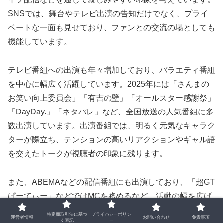
SNSでは、舞台やテレビ出演の告知だけでなく、プライ
ベートな一面も見せており、ファンとの交流の場としても
機能しています。
テレビ番組への出演も年々増加しており、バラエティ番組
を中心に幅広く活躍しています。2025年には「さんまの
お笑い向上委員会」「有吉の壁」「オールスター感謝祭」
「DayDay.」「ネタパレ」など、全国放送の人気番組に多
数出演しています。出演番組では、明るく元気なキャラク
ターが際立ち、テンションの高いリアクションやギャル語
を交えたトークが視聴者の印象に残ります。
また、ABEMAなどの配信番組にも出演しており、「超GT
ぱーてぃー」などではMCを務めるなど、活動の幅を広げ
ています。冠番組や特別企画への参加も増えており、芸人
特定商取引法に基づ
プライバシーポリシ
運営者情報
お問い合わせ
免責事項
く表記
ー