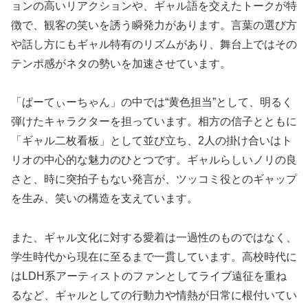
ョンの高いリアクションや、ギャル語を交えたトークが特
徴で、観客の笑いを誘う瞬発力があります。言葉の選び方
や話し方にもギャル特有のリズムがあり、舞台上ではその
テンポ感がネタの勢いを加速させています。
「ぱーてぃーちゃん」の中では“黄色担当”として、明るく
弾けたキャラクターを担っています。相方の信子とともに
「ギャル二枚看板」として並び立ち、2人の掛け合いはト
リオの中心的な魅力のひとつです。ギャルらしいノリの良
さと、時に突拍子もない発言が、ツッコミ役とのギャップ
を生み、笑いの構造を支えています。
また、ギャル文化に対する愛着は一過性のものではなく、
学生時代から現在に至るまで一貫しています。高校時代に
はLDH系アーティストのファンとしてライブ遠征を重ね
るなど、ギャルとしての行動力や情熱が日常に根付いてい