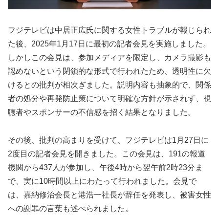
フジテレビは中居正広氏に関する女性トラブルが報じられ
た後、2025年1月17日に最初の記者会見を実施しました。
しかしこの会見は、参加メディアを限定し、カメラ撮影も
認めないという閉鎖的な形式で行われたため、透明性に欠
けるとの批判が相次ぎました。説明内容も抽象的で、関係
者の処分や再発防止策について明確な方針が示されず、視
聴者やスポンサーの不信感を招く結果となりました。
その後、批判の高まりを受けて、フジテレビは1月27日に
2度目の記者会見を開きました。この会見は、191の報道
機関から437人が参加し、午後4時から翌午前2時23分ま
で、実に10時間以上にわたって行われました。会見で
は、嘉納修治会長と港浩一社長が辞任を発表し、被害女性
への謝罪の言葉も述べられました。