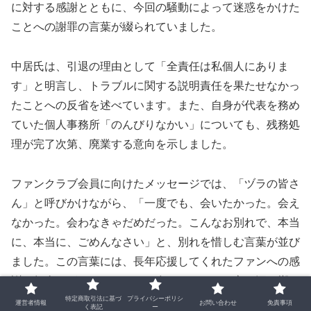
に対する感謝とともに、今回の騒動によって迷惑をかけた
ことへの謝罪の言葉が綴られていました。
中居氏は、引退の理由として「全責任は私個人にありま
す」と明言し、トラブルに関する説明責任を果たせなかっ
たことへの反省を述べています。また、自身が代表を務め
ていた個人事務所「のんびりなかい」についても、残務処
理が完了次第、廃業する意向を示しました。
ファンクラブ会員に向けたメッセージでは、「ヅラの皆さ
ん」と呼びかけながら、「一度でも、会いたかった。会え
なかった。会わなきゃだめだった。こんなお別れで、本当
に、本当に、ごめんなさい」と、別れを惜しむ言葉が並び
ました。この言葉には、長年応援してくれたファンへの感
謝と無念さがにじんでおり、多くのファンの心に深く響い
たとされています。
特定商取引法に基づ
プライバシーポリシ
運営者情報
お問い合わせ
免責事項
く表記
ー