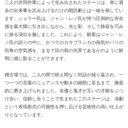
二人の共同作業によって生み出されたステージは、単に過
去の出来事を読み上げるだけの朗読劇とは一線を画してい
ます。ショラー氏は、ジャン・レノ氏が持つ圧倒的な存在
感を最大限に引き出しながら、光と影、そして静寂を巧み
に操る演出を施しました。これにより、観客はジャン・レ
ノ氏の語りの中に、かつてのカサブランカの熱気やパリの
街角の空気感を、まるで目の前の光景であるかのように鮮
明に感じ取ることができます。
稽古場では、二人の間で絶え間なく対話が繰り返され、一
つ一つの言葉のニュアンスや動きの細部に至るまで、徹底
的に磨き上げられました。名優と鬼才が互いの才能をぶつ
け合い、信頼し合うことで生まれたこのステージは、演劇
という表現形式の可能性を押し広げる芸術性の高い仕上が
りとなっています。