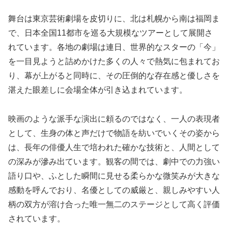
舞台は東京芸術劇場を皮切りに、北は札幌から南は福岡ま
で、日本全国11都市を巡る大規模なツアーとして展開さ
れています。各地の劇場は連日、世界的なスターの「今」
を一目見ようと詰めかけた多くの人々で熱気に包まれてお
り、幕が上がると同時に、その圧倒的な存在感と優しさを
湛えた眼差しに会場全体が引き込まれています。
映画のような派手な演出に頼るのではなく、一人の表現者
として、生身の体と声だけで物語を紡いでいくその姿から
は、長年の俳優人生で培われた確かな技術と、人間として
の深みが滲み出ています。観客の間では、劇中での力強い
語り口や、ふとした瞬間に見せる柔らかな微笑みが大きな
感動を呼んでおり、名優としての威厳と、親しみやすい人
柄の双方が溶け合った唯一無二のステージとして高く評価
されています。