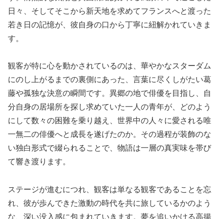
日々、そしてそこから新天地を求めてフランスへと渡った
若き日の記憶が、彼自身の口から丁寧に紐解かれていきま
す。
観客が特に心を動かされているのは、華やかなスターダム
にのし上がるまでの裏側にあった、言葉に尽くしがたい葛
藤や孤独な決意の瞬間です。異郷の地で俳優を目指し、自
分自身の居場所を探し求めていた一人の青年が、どのよう
にして数々の困難を乗り越え、世界中の人々に愛される唯
一無二の俳優へと成長を遂げたのか。その過程が装飾のな
い独白形式で綴られることで、物語は一層の真実味を帯び
て響き渡ります。
ステージが進むにつれ、観客は単なる観客であることを忘
れ、彼が歩んできた激動の時代を共に旅しているかのよう
な、深い没入感に包まれていきます。夢を追いかける高揚