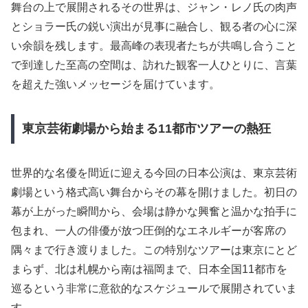
舞台の上で展開されるその世界は、ジャン・レノ氏の肉声
とショラー氏の鋭い演出が見事に融合し、観る者の心に深
い余韻を残します。最高峰の表現者たちが共鳴し合うこと
で到達した至高の空間は、訪れた観客一人ひとりに、言葉
を超えた強いメッセージを届けています。
東京芸術劇場から始まる11都市ツアーの熱狂
世界的な名優を間近に迎える今回の日本公演は、東京芸術
劇場という格式高い舞台からその幕を開けました。初日の
幕が上がった瞬間から、会場は静かな興奮と温かな拍手に
包まれ、一人の俳優が放つ圧倒的なエネルギーが客席の
隅々まで行き渡りました。この特別なツアーは東京にとど
まらず、北は札幌から南は福岡まで、日本全国11都市を
巡るという非常に意欲的なスケジュールで展開されていま
す。