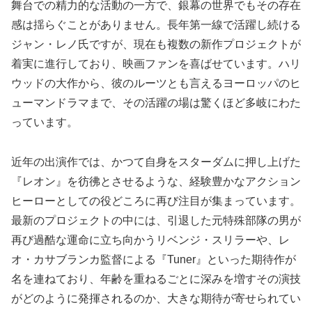
舞台での精力的な活動の一方で、銀幕の世界でもその存在
感は揺らぐことがありません。長年第一線で活躍し続ける
ジャン・レノ氏ですが、現在も複数の新作プロジェクトが
着実に進行しており、映画ファンを喜ばせています。ハリ
ウッドの大作から、彼のルーツとも言えるヨーロッパのヒ
ューマンドラマまで、その活躍の場は驚くほど多岐にわた
っています。
近年の出演作では、かつて自身をスターダムに押し上げた
『レオン』を彷彿とさせるような、経験豊かなアクション
ヒーローとしての役どころに再び注目が集まっています。
最新のプロジェクトの中には、引退した元特殊部隊の男が
再び過酷な運命に立ち向かうリベンジ・スリラーや、レ
オ・カサブランカ監督による『Tuner』といった期待作が
名を連ねており、年齢を重ねるごとに深みを増すその演技
がどのように発揮されるのか、大きな期待が寄せられてい