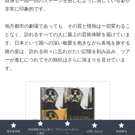
自身も一回一回のステージを慈しむように演じている姿が
非常に印象的です。
地方都市の劇場であっても、その質と情熱は一切変わるこ
となく、訪れるすべての人に最上の芸術体験を届けていま
す。日本という国への深い敬愛を抱きながら各地を旅する
彼の姿は、訪れる街々に忘れがたい記憶を刻み込み、ツア
ーが進むにつれてその熱狂はさらに深まりを見せていま
す。
特定商取引法に基づ
プライバシーポリシ
運営者情報
お問い合わせ
免責事項
く表記
ー