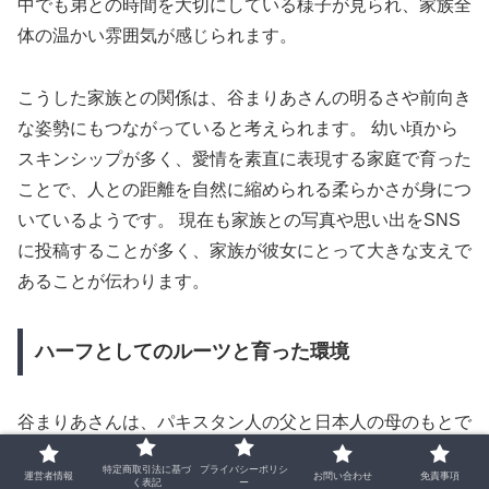
中でも弟との時間を大切にしている様子が見られ、家族全
体の温かい雰囲気が感じられます。
こうした家族との関係は、谷まりあさんの明るさや前向き
な姿勢にもつながっていると考えられます。 幼い頃から
スキンシップが多く、愛情を素直に表現する家庭で育った
ことで、人との距離を自然に縮められる柔らかさが身につ
いているようです。 現在も家族との写真や思い出をSNS
に投稿することが多く、家族が彼女にとって大きな支えで
あることが伝わります。
ハーフとしてのルーツと育った環境
谷まりあさんは、パキスタン人の父と日本人の母のもとで
育ち、幼い頃から異文化に触れる機会が多い環境で生活し
特定商取引法に基づ
プライバシーポリシ
運営者情報
お問い合わせ
免責事項
てきました。 家庭の中には、宗教・食文化・生活習慣と
く表記
ー