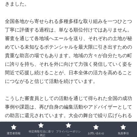
きました。
全国各地から寄せられる多種多様な取り組みを一つひとつ
丁寧に評価する過程は、単なる順位付けではありません。
審査を通じて各地域へエールを送り、それぞれの土地が秘
めている未知なるポテンシャルを最大限に引き出すための
貴重な助言の場でもあります。地域の方々が自分たちの町
に誇りを持ち、それを外に向けて力強く発信していく姿を
間近で応援し続けることが、日本全体の活力を高めること
につながると信じて活動を続けています。
こうした審査員としての活動を通じて得られた全国の成功
事例や課題は、再び自身の編集活動やアドバイザーとして
の助言に還元されています。大会の舞台で繰り広げられる
熱気あふれるプレゼンテーションや、地元の方々のひたむ
特定商取引法に基づ
プライバシーポリシ
きな努力に触れるたびに、地域活性化のプロフェッショナ
運営者情報
お問い合わせ
免責事項
く表記
ー