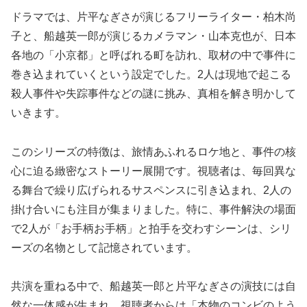
ドラマでは、片平なぎさが演じるフリーライター・柏木尚
子と、船越英一郎が演じるカメラマン・山本克也が、日本
各地の「小京都」と呼ばれる町を訪れ、取材の中で事件に
巻き込まれていくという設定でした。2人は現地で起こる
殺人事件や失踪事件などの謎に挑み、真相を解き明かして
いきます。
このシリーズの特徴は、旅情あふれるロケ地と、事件の核
心に迫る緻密なストーリー展開です。視聴者は、毎回異な
る舞台で繰り広げられるサスペンスに引き込まれ、2人の
掛け合いにも注目が集まりました。特に、事件解決の場面
で2人が「お手柄お手柄」と拍手を交わすシーンは、シリ
ーズの名物として記憶されています。
共演を重ねる中で、船越英一郎と片平なぎさの演技には自
然な一体感が生まれ、視聴者からは「本物のコンビのよう