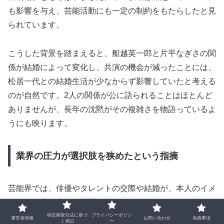
も影響を与え、芸能活動にも一定の制約をもたらしたと見
られています。
こうした背景を踏まえると、船越英一郎と片平なぎさの関
係が結婚によって変化し、共演の機会が減ったことには、
松居一代との結婚生活が少なからず影響していたと考える
のが自然です。2人の関係が公に語られることはほとんど
ありませんが、長年の沈黙がその複雑さを物語っているよ
うにも映ります。
業界の圧力が選択肢を狭めたという指摘
芸能界では、俳優やタレントの交際や結婚が、本人のイメ
ージや仕事に大きな影響を与えることがあります。特に人
気俳優同士の関係となると、事務所やスポンサー、制作側
特定商取引法に基づ
プライバシーポリシ
運営者情報
お問い合わせ
免責事項
く表記
ー