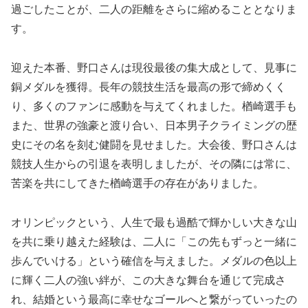
過ごしたことが、二人の距離をさらに縮めることとなりま
す。
迎えた本番、野口さんは現役最後の集大成として、見事に
銅メダルを獲得。長年の競技生活を最高の形で締めくく
り、多くのファンに感動を与えてくれました。楢崎選手も
また、世界の強豪と渡り合い、日本男子クライミングの歴
史にその名を刻む健闘を見せました。大会後、野口さんは
競技人生からの引退を表明しましたが、その隣には常に、
苦楽を共にしてきた楢崎選手の存在がありました。
オリンピックという、人生で最も過酷で輝かしい大きな山
を共に乗り越えた経験は、二人に「この先もずっと一緒に
歩んでいける」という確信を与えました。メダルの色以上
に輝く二人の強い絆が、この大きな舞台を通じて完成さ
れ、結婚という最高に幸せなゴールへと繋がっていったの