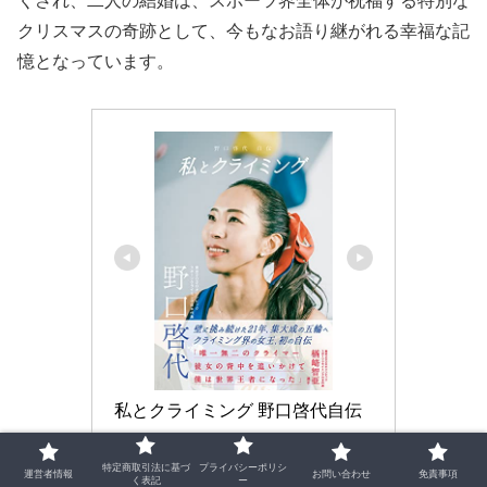
くされ、二人の結婚は、スポーツ界全体が祝福する特別な
クリスマスの奇跡として、今もなお語り継がれる幸福な記
憶となっています。
私とクライミング 野口啓代自伝
Amazonで見る
特定商取引法に基づ
プライバシーポリシ
運営者情報
お問い合わせ
免責事項
く表記
ー