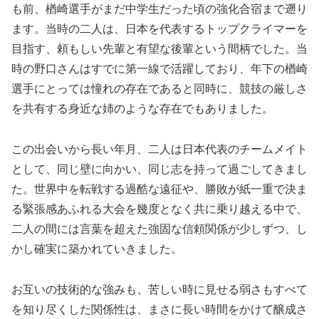
も前、楢崎選手がまだ中学生だった頃の強化合宿まで遡り
ます。当時の二人は、日本を代表するトップクライマーを
目指す、頼もしい先輩と有望な後輩という間柄でした。当
時の野口さんはすでに第一線で活躍しており、年下の楢崎
選手にとっては憧れの存在であると同時に、競技の厳しさ
を共有する身近な姉のような存在でもありました。
この出会いから長い年月、二人は日本代表のチームメイト
として、同じ壁に向かい、同じ志を持って過ごしてきまし
た。世界中を転戦する過酷な遠征や、勝敗が紙一重で決ま
る緊張感あふれる大会を幾度となく共に乗り越える中で、
二人の間には言葉を超えた強固な信頼関係が少しずつ、し
かし確実に築かれていきました。
お互いの技術的な強みも、苦しい時に見せる弱さもすべて
を知り尽くした関係性は、まさに長い時間をかけて醸成さ