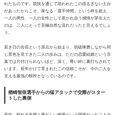
れたものです。競技を通じて培われたこの揺るぎない土台
があったからこそ、単なる「選手仲間」という枠を超え、
一人の男性、一人の女性として惹かれ合う感情が芽生えた
のは、二人にとって至極自然な流れだったと言えるでしょ
う。
若き日の合宿という原点から始まり、切磋琢磨しながら同
じ景色を見てきた二人の歩みは、ただの恋愛結婚という言
葉では片付けられないほど、深く、尊い絆に裏打ちされて
います。長年かけて育まれたこの信頼こそが、今の二人を
支える最強の根幹となっているのです。
楢崎智亜選手からの猛アタックで交際がスター
トした裏側
長年、頼れる先輩と慕わしい後輩という関係だった二人の