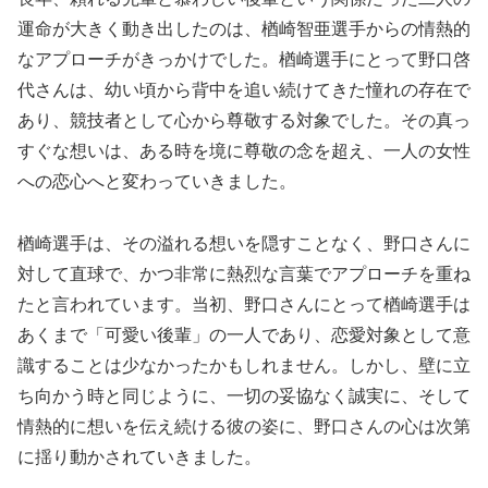
運命が大きく動き出したのは、楢崎智亜選手からの情熱的
なアプローチがきっかけでした。楢崎選手にとって野口啓
代さんは、幼い頃から背中を追い続けてきた憧れの存在で
あり、競技者として心から尊敬する対象でした。その真っ
すぐな想いは、ある時を境に尊敬の念を超え、一人の女性
への恋心へと変わっていきました。
楢崎選手は、その溢れる想いを隠すことなく、野口さんに
対して直球で、かつ非常に熱烈な言葉でアプローチを重ね
たと言われています。当初、野口さんにとって楢崎選手は
あくまで「可愛い後輩」の一人であり、恋愛対象として意
識することは少なかったかもしれません。しかし、壁に立
ち向かう時と同じように、一切の妥協なく誠実に、そして
情熱的に想いを伝え続ける彼の姿に、野口さんの心は次第
に揺り動かされていきました。