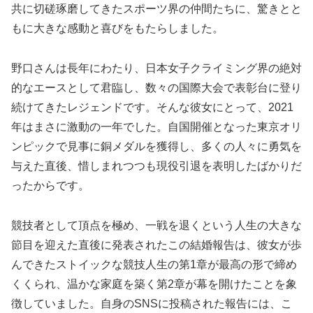
共に切磋琢磨してきたスポーツ界の仲間たちに、驚きとと
もに大きな感動と喜びをもたらしました。
野口さんは長年にわたり、日本女子クライミング界の絶対
的なエースとして君臨し、数々の国際大会で表彰台に登り
続けてきたレジェンドです。そんな彼女にとって、2021
年はまさに激動の一年でした。自国開催となった東京オリ
ンピックで見事に銅メダルを獲得し、多くの人々に勇気を
与えた直後、惜しまれつつも現役引退を表明したばかりだ
ったからです。
競技者として頂点を極め、一戦を退くという人生の大きな
節目を迎えた直後に発表されたこの結婚報告は、彼女が歩
んできたストイックな競技人生の第1章が最高の形で締め
くくられ、温かな家庭を築く第2章が幕を開けたことを象
徴していました。自身のSNSに投稿された報告には、こ