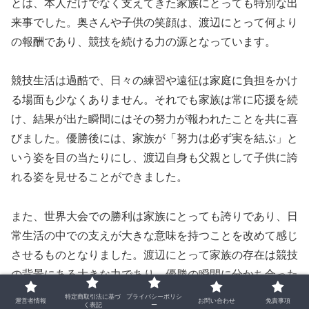
とは、本人だけでなく支えてきた家族にとっても特別な出
来事でした。奥さんや子供の笑顔は、渡辺にとって何より
の報酬であり、競技を続ける力の源となっています。
競技生活は過酷で、日々の練習や遠征は家庭に負担をかけ
る場面も少なくありません。それでも家族は常に応援を続
け、結果が出た瞬間にはその努力が報われたことを共に喜
びました。優勝後には、家族が「努力は必ず実を結ぶ」と
いう姿を目の当たりにし、渡辺自身も父親として子供に誇
れる姿を見せることができました。
また、世界大会での勝利は家族にとっても誇りであり、日
常生活の中での支えが大きな意味を持つことを改めて感じ
させるものとなりました。渡辺にとって家族の存在は競技
の背景にある大きな力であり、優勝の瞬間に分かち合った
喜びは、次の挑戦へとつながる強いモチベーションとなっ
特定商取引法に基づ
プライバシーポリシ
運営者情報
お問い合わせ
免責事項
く表記
ー