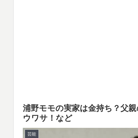
浦野モモの実家は金持ち？父親
ウワサ！など
芸能