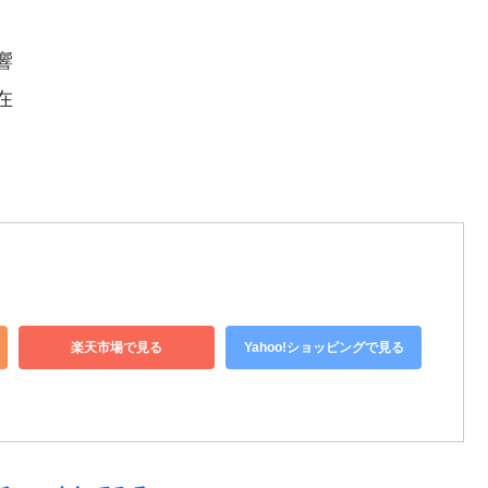
響
在
）
楽天市場で見る
Yahoo!ショッピングで見る