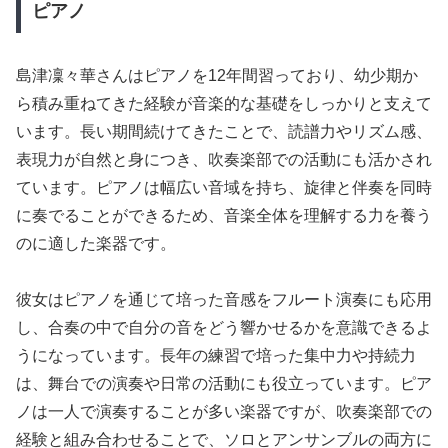
ピアノ
島津凜々華さんはピアノを12年間習っており、幼少期か
ら積み重ねてきた経験が音楽的な基礎をしっかりと支えて
います。長い期間続けてきたことで、読譜力やリズム感、
表現力が自然と身につき、吹奏楽部での活動にも活かされ
ています。ピアノは幅広い音域を持ち、旋律と伴奏を同時
に奏でることができるため、音楽全体を理解する力を養う
のに適した楽器です。
彼女はピアノを通じて培った音感をフルート演奏にも応用
し、合奏の中で自分の音をどう響かせるかを意識できるよ
うになっています。長年の練習で培った集中力や持続力
は、舞台での演奏や日常の活動にも役立っています。ピア
ノは一人で演奏することが多い楽器ですが、吹奏楽部での
経験と組み合わせることで、ソロとアンサンブルの両方に