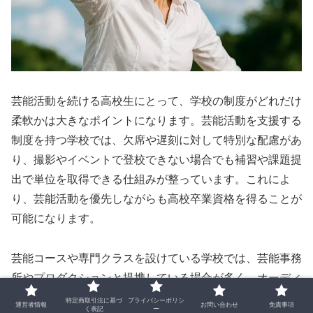
芸能活動を続ける高校生にとって、学校の制度がどれだけ
柔軟かは大きなポイントになります。芸能活動を支援する
制度を持つ学校では、欠席や遅刻に対して特別な配慮があ
り、撮影やイベントで登校できない場合でも補習や課題提
出で単位を取得できる仕組みが整っています。これによ
り、芸能活動を優先しながらも高校卒業資格を得ることが
可能になります。
芸能コースや専門クラスを設けている学校では、芸能事務
所やプロダクションと提携している場合が多く、オーディ
ションやレッスンを受けながら学業を進められる環境が整
特定商取引法に基づ
プライバシーポリシ
運営者情報
お問い合わせ
免責事項
く表記
ー