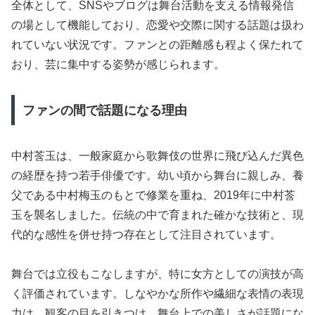
全体として、SNSやブログは舞台活動を支える情報発信
の場として機能しており、恋愛や交際に関する話題は扱わ
れていない状況です。ファンとの距離感も程よく保たれて
おり、芸に集中する姿勢が感じられます。
ファンの間で話題になる理由
中村莟玉は、一般家庭から歌舞伎の世界に飛び込んだ異色
の経歴を持つ若手俳優です。幼い頃から舞台に親しみ、養
父である中村梅玉のもとで修業を重ね、2019年に中村莟
玉を襲名しました。伝統の中で育まれた確かな技術と、現
代的な感性を併せ持つ存在として注目されています。
舞台では立役もこなしますが、特に女方としての演技が高
く評価されています。しなやかな所作や繊細な表情の表現
力は、観客の目を引きつけ、舞台上での美しさが話題にな