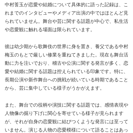
中村莟玉が恋愛や結婚について具体的に語った記録は、こ
れまでのインタビューやメディア出演の中ではほとんど見
られていません。舞台や芸に関する話題が中心で、私生活
や恋愛観に触れる場面は限られています。
彼は幼少期から歌舞伎の世界に身を置き、養父である中村
梅玉のもとで厳しい修業を重ねてきました。現在も舞台活
動に力を注いでおり、稽古や公演に関する発言が多く、恋
愛や結婚に関する話題は控えられている印象です。特に、
長期公演や新作舞台への挑戦が続いている時期であること
から、芸に集中している様子がうかがえます。
また、舞台での役柄や演技に関する話題では、感情表現や
人物像の掘り下げに関心を寄せている様子が見られます
が、それが自身の恋愛観に結びつくような発言には至って
いません。演じる人物の恋愛模様について語ることはあっ