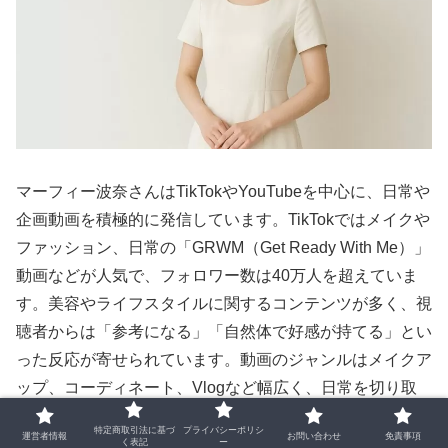
マーフィー波奈さんはTikTokやYouTubeを中心に、日常や
企画動画を積極的に発信しています。TikTokではメイクや
ファッション、日常の「GRWM（Get Ready With Me）」
動画などが人気で、フォロワー数は40万人を超えていま
す。美容やライフスタイルに関するコンテンツが多く、視
聴者からは「参考になる」「自然体で好感が持てる」とい
った反応が寄せられています。動画のジャンルはメイクア
ップ、コーディネート、Vlogなど幅広く、日常を切り取
ったような内容が多いため、親しみやすさが特徴です。
特定商取引法に基づ
プライバシーポリシ
運営者情報
お問い合わせ
免責事項
く表記
ー