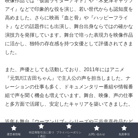
映像作品では『仮面ライダーアギト』や『木更津キャッツ
アイ』などで印象的な役を演じ、若い世代からも認知度を
高めました。さらに映画『血と骨』や『ハッピーフライ
ト』などの話題作にも出演し、舞台出身ならではの確かな
演技力を発揮しています。舞台で培った表現力を映像作品
に活かし、独特の存在感を持つ女優として評価されてきま
した。
また、声優としても活動しており、2011年にはアニメ
『元気!!江古田ちゃん』で主人公の声を担当しました。ナ
レーションの仕事も多く、ドキュメンタリー番組や情報番
組で声を聞く機会も増えています。舞台、映像、声の仕事
と多方面で活躍し、安定したキャリアを築いてきました。
近年も舞台『ウーマンリブ』シリーズや三谷幸喜作品など
に出演し、第一線で活動を続けています。女優としての歩
特定商取引法に基づ
プライバシーポリシ
運営者情報
お問い合わせ
免責事項
く表記
ー