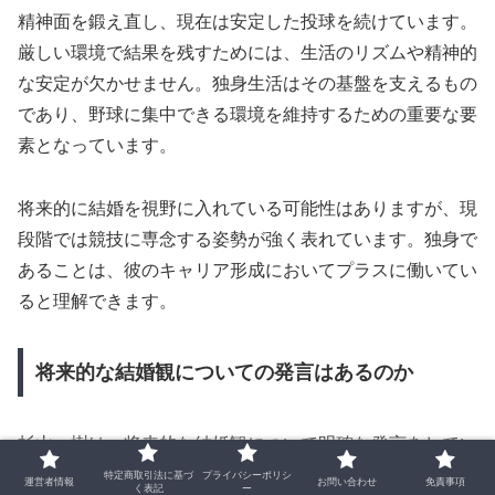
精神面を鍛え直し、現在は安定した投球を続けています。
厳しい環境で結果を残すためには、生活のリズムや精神的
な安定が欠かせません。独身生活はその基盤を支えるもの
であり、野球に集中できる環境を維持するための重要な要
素となっています。
将来的に結婚を視野に入れている可能性はありますが、現
段階では競技に専念する姿勢が強く表れています。独身で
あることは、彼のキャリア形成においてプラスに働いてい
ると理解できます。
将来的な結婚観についての発言はあるのか
杉山一樹は、将来的な結婚観について明確な発言をしてい
ません。ただし、理想の女性像として「清楚で料理が得意
特定商取引法に基づ
プライバシーポリシ
運営者情報
お問い合わせ
免責事項
く表記
ー