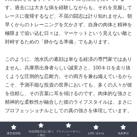
す。過去には大きな病を経験しながらも、それを克服して
レースに復帰するなど、不屈の闘志は計り知れません。朝
早くからのトレーニングを欠かさず、自身の肉体と精神を
極限まで追い込む日々は、マーケットという見えない敵と
対峙するための「静かなる準備」でもあります。
このように、池水氏の素顔は単なる経済の専門家ではあり
ません。兵庫県出身者らしい誠実さと、100キロを走り抜
くような圧倒的な忍耐力。その両方を兼ね備えているから
こそ、予測不能な投資の世界においても、多くの人々が彼
を信頼し、その言葉に耳を傾けるのです。肉体的な強さと
精神的な柔軟性が融合した彼のライフスタイルは、まさに
プロフェッショナルとしての真の強さを体現しています。
日本貴金属マーケット協会代表理事として担う
特定商取引法に基づ
プライバシーポリシ
運営者情報
お問い合わせ
免責事項
く表記
ー