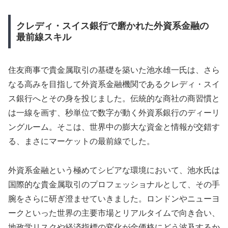
クレディ・スイス銀行で磨かれた外資系金融の
最前線スキル
住友商事で貴金属取引の基礎を築いた池水雄一氏は、さら
なる高みを目指して外資系金融機関であるクレディ・スイ
ス銀行へとその身を投じました。伝統的な商社の商習慣と
は一線を画す、秒単位で数字が動く外資系銀行のディーリ
ングルーム。そこは、世界中の膨大な資金と情報が交錯す
る、まさにマーケットの最前線でした。
外資系金融という極めてシビアな環境において、池水氏は
国際的な貴金属取引のプロフェッショナルとして、その手
腕をさらに研ぎ澄ませていきました。ロンドンやニューヨ
ークといった世界の主要市場とリアルタイムで向き合い、
地政学リスクや経済指標の変化が金価格にどう波及するか