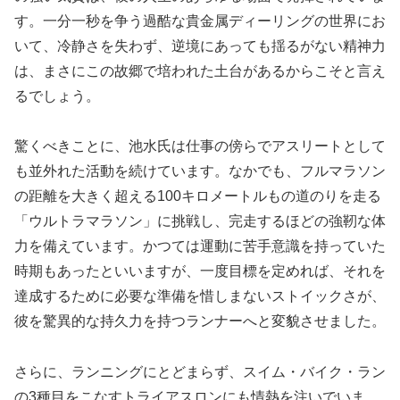
す。一分一秒を争う過酷な貴金属ディーリングの世界にお
いて、冷静さを失わず、逆境にあっても揺るがない精神力
は、まさにこの故郷で培われた土台があるからこそと言え
るでしょう。
驚くべきことに、池水氏は仕事の傍らでアスリートとして
も並外れた活動を続けています。なかでも、フルマラソン
の距離を大きく超える100キロメートルもの道のりを走る
「ウルトラマラソン」に挑戦し、完走するほどの強靭な体
力を備えています。かつては運動に苦手意識を持っていた
時期もあったといいますが、一度目標を定めれば、それを
達成するために必要な準備を惜しまないストイックさが、
彼を驚異的な持久力を持つランナーへと変貌させました。
さらに、ランニングにとどまらず、スイム・バイク・ラン
の3種目をこなすトライアスロンにも情熱を注いでいま