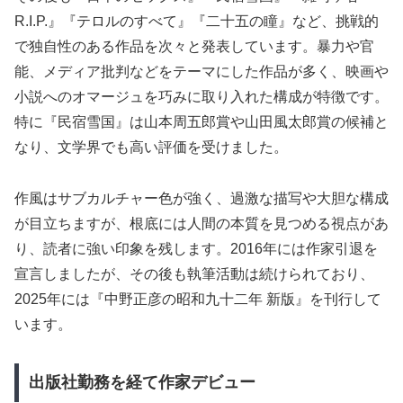
R.I.P.』『テロルのすべて』『二十五の瞳』など、挑戦的
で独自性のある作品を次々と発表しています。暴力や官
能、メディア批判などをテーマにした作品が多く、映画や
小説へのオマージュを巧みに取り入れた構成が特徴です。
特に『民宿雪国』は山本周五郎賞や山田風太郎賞の候補と
なり、文学界でも高い評価を受けました。
作風はサブカルチャー色が強く、過激な描写や大胆な構成
が目立ちますが、根底には人間の本質を見つめる視点があ
り、読者に強い印象を残します。2016年には作家引退を
宣言しましたが、その後も執筆活動は続けられており、
2025年には『中野正彦の昭和九十二年 新版』を刊行して
います。
出版社勤務を経て作家デビュー