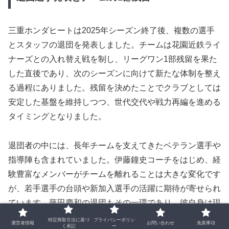
三重ホンダヒートは2025年シーズン終了後、複数の選手
とスタッフの退団を発表しました。チームは花園近鉄ライ
ナーズとの入れ替え戦を制し、リーグワン1部残留を果た
した直後であり、次のシーズンに向けて新たな体制を整え
る過程にありました。残留を決めたことでクラブとしては
安定した基盤を維持しつつ、世代交代や戦力再編を進める
タイミングとなりました。
退団者の中には、長年チームを支えてきたベテラン選手や
指導陣も含まれていました。伊藤鐘史コーチをはじめ、経
験豊富なメンバーがチームを離れることは大きな変化です
が、若手選手の台頭や新加入選手の活躍に期待が寄せられ
ています。藤田慶和の退団もその一環であり、彼自身は現
役続行を選び、新天地での挑戦を決断しました。
特定商取引法に基づ
プライバシーポリシ
運営者情報
お問い合わせ
免責事項
く表記
ー