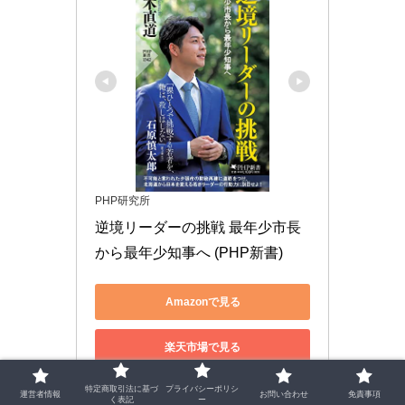
PHP研究所
逆境リーダーの挑戦 最年少市長
から最年少知事へ (PHP新書)
Amazonで見る
楽天市場で見る
特定商取引法に基づ
プライバシーポリシ
Yahoo!ショッピングで見る
運営者情報
お問い合わせ
免責事項
く表記
ー