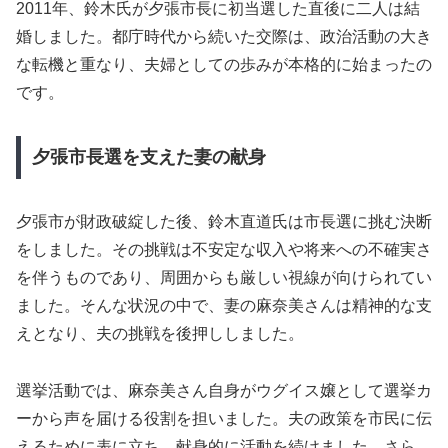
2011年、鈴木氏が夕張市長に初当選した直後に二人は結
婚しました。都庁時代から続いた交際は、政治活動の大き
な転機と重なり、夫婦としての歩みが本格的に始まったの
です。
夕張市長選を支えた妻の献身
夕張市が財政破綻した後、鈴木直道氏は市長選に挑む決断
をしました。その挑戦は不安定な収入や将来への不確実さ
を伴うものであり、周囲からも厳しい視線が向けられてい
ました。そんな状況の中で、妻の麻奈美さんは精神的な支
えとなり、夫の挑戦を後押ししました。
選挙活動では、麻奈美さん自身がウグイス嬢として選挙カ
ーから声を届ける役割を担いました。夫の政策を市民に伝
えるために表に立ち、献身的に活動を続けました。さら