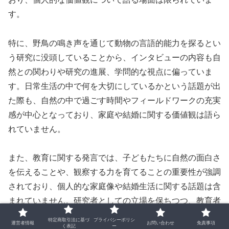
す。
特に、野鳥の鳴き声を通じて動物の言語的能力を探るとい
う研究に没頭していることから、インタビューの内容も自
然との関わりや研究の進展、学問的な視点に偏っていま
す。日常生活の中で何を大切にしているかという話題が出
た際も、自然の中で過ごす時間やフィールドワークの充実
感が中心となっており、家庭や結婚に関する価値観は語ら
れていません。
また、教育に関する発言では、子どもたちに自然の面白さ
を伝えることや、観察する力を育てることの重要性が強調
されており、個人的な家庭像や結婚生活に関する話題は含
まれていません。研究者としての立場を保ちつつ、教育者
としての視点を持って語る姿勢が目立ちます。
特定商取引法に基づ
プライバシーポリシ
運営者情報
お問い合わせ
免責事項
く表記
ー