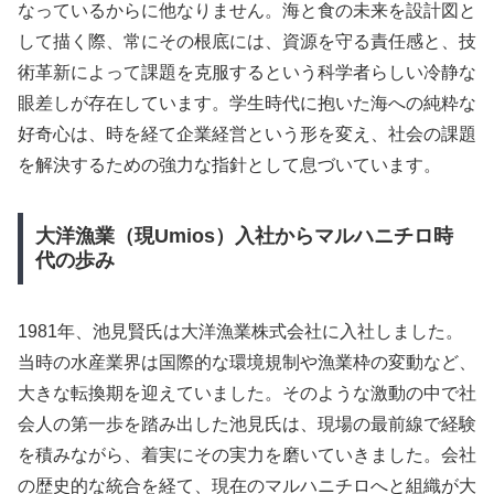
なっているからに他なりません。海と食の未来を設計図と
して描く際、常にその根底には、資源を守る責任感と、技
術革新によって課題を克服するという科学者らしい冷静な
眼差しが存在しています。学生時代に抱いた海への純粋な
好奇心は、時を経て企業経営という形を変え、社会の課題
を解決するための強力な指針として息づいています。
大洋漁業（現Umios）入社からマルハニチロ時
代の歩み
1981年、池見賢氏は大洋漁業株式会社に入社しました。
当時の水産業界は国際的な環境規制や漁業枠の変動など、
大きな転換期を迎えていました。そのような激動の中で社
会人の第一歩を踏み出した池見氏は、現場の最前線で経験
を積みながら、着実にその実力を磨いていきました。会社
の歴史的な統合を経て、現在のマルハニチロへと組織が大