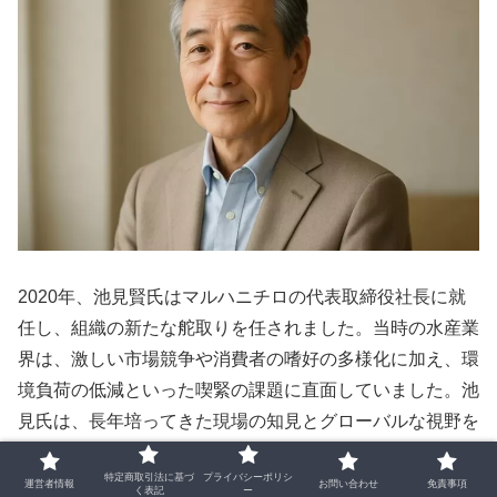
2020年、池見賢氏はマルハニチロの代表取締役社長に就
任し、組織の新たな舵取りを任されました。当時の水産業
界は、激しい市場競争や消費者の嗜好の多様化に加え、環
境負荷の低減といった喫緊の課題に直面していました。池
見氏は、長年培ってきた現場の知見とグローバルな視野を
活かし、強固な経営体制を構築することに注力しました。
特定商取引法に基づ
プライバシーポリシ
単なる利益の追求だけでなく、企業の持続可能性を高める
運営者情報
お問い合わせ
免責事項
く表記
ー