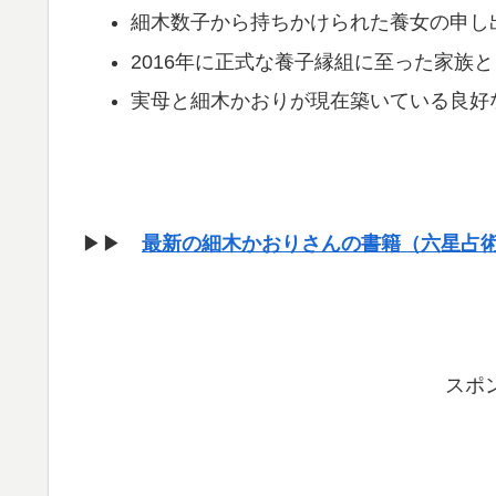
細木数子から持ちかけられた養女の申し
2016年に正式な養子縁組に至った家族
実母と細木かおりが現在築いている良好
▶▶
最新の細木かおりさんの書籍（六星占
スポ