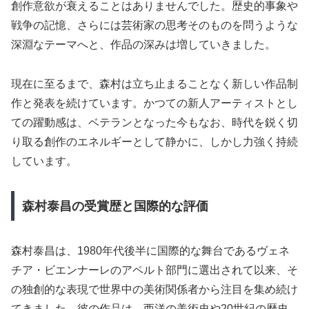
創作意欲が衰えることはありませんでした。歴史的事象や
戦争の記憶、さらには芸術家の思考そのものを問うような
深淵なテーマへと、作品の深みは増していきました。
現在に至るまで、森村は立ち止まることなく新しい作品制
作と発表を続けています。かつての新人アーティストとし
ての躍動感は、ベテランとなった今もなお、時代を鋭く切
り取る創作のエネルギーとして静かに、しかし力強く持続
しています。
森村泰昌の受賞歴と国際的な評価
森村泰昌は、1980年代後半に国際的な舞台であるヴェネ
チア・ビエンナーレのアペルト部門に選出されて以来、そ
の独創的な表現で世界中の美術関係者から注目を集め続け
てきました。彼の作品は、西洋の美術史や20世紀の歴史