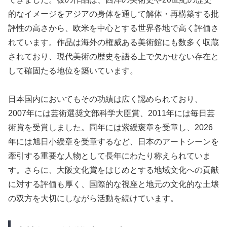
的なイメージをアジアの身体を通して解体・再構築する批
評性の高さから、欧米を中心とする世界各地で高く評価さ
れています。作品は海外の権威ある美術館にも数多く収蔵
されており、現代美術の歴史を語る上で欠かせない存在と
して確固たる地位を築いています。
日本国内においてもその功績は広く認められており、
2007年には芸術選奨文部科学大臣賞、2011年には毎日芸
術賞を受賞しました。同年には紫綬褒章を受章し、2026
年には旭日小綬章を受章するなど、日本のアートシーンを
牽引する重要な人物として長年にわたり称えられていま
す。さらに、大阪文化賞をはじめとする地域文化への貢献
に対する評価も厚く、国際的な視座と地元の文化的な土壌
の双方を大切にしながら活動を続けています。