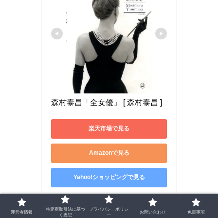
森村泰昌「全女優」 [ 森村泰昌 ]
楽天市場で見る
Amazonで見る
Yahoo!ショッピングで見る
特定商取引法に基づ
プライバシーポリシ
運営者情報
お問い合わせ
免責事項
く表記
ー