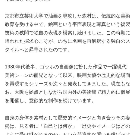
京都市立芸術大学で油画を専攻した森村は、伝統的な美術
教育を受ける中で、絵画という平面表現と写真という複製
技術の狭間で独自の表現を模索し続けました。この時期に
培われた探求心こそが、のちに名画を再解釈する独自のス
タイルへと昇華されたのです。
1980年代後半、ゴッホの自画像に扮した作品で一躍現代
美術シーンの寵児となって以来、映画女優や歴史的な場面
を再現するシリーズを次々と発表してきました。現在もな
お、大阪を拠点としながら国内外の美術館で精力的に個展
を開催し、意欲的な制作を続けています。
自身の身体を素材として歴史的イメージと向き合うその姿
勢は、見る者に「自己とは何か」「歴史やイメージはどの
ように受け継がれるのか」という普遍的な問いを投げかけ