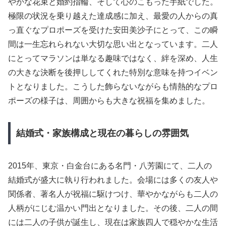
やかな花束と婚約指輪、そして心のこもった手紙でした。
極限の状況を乗り越えた達成感に加え、最愛の人からの真
っ直ぐなプロポーズを受けた安田美沙子にとって、この瞬
間は一生忘れられない大切な思い出となっています。二人
にとってマラソンは単なる趣味ではなく、絆を深め、人生
の大きな決断を後押ししてくれた特別な意味を持つイベン
トとなりました。こうした飾らないながらも情熱的なプロ
ポーズの様子は、周囲からも大きな祝福を集めました。
結婚式・家族構成と現在の暮らしの雰囲気
2015年、東京・白金台にある名門・八芳園にて、二人の
結婚式が盛大に執り行われました。会場には多くの友人や
関係者、著名人が祝福に駆けつけ、華やかながらも二人の
人柄がにじむ温かい門出となりました。その後、二人の間
には二人の子供が誕生し、現在は家族四人で穏やかな生活