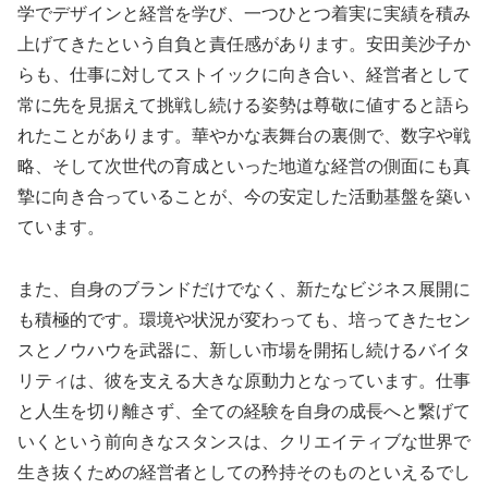
学でデザインと経営を学び、一つひとつ着実に実績を積み
上げてきたという自負と責任感があります。安田美沙子か
らも、仕事に対してストイックに向き合い、経営者として
常に先を見据えて挑戦し続ける姿勢は尊敬に値すると語ら
れたことがあります。華やかな表舞台の裏側で、数字や戦
略、そして次世代の育成といった地道な経営の側面にも真
摯に向き合っていることが、今の安定した活動基盤を築い
ています。
また、自身のブランドだけでなく、新たなビジネス展開に
も積極的です。環境や状況が変わっても、培ってきたセン
スとノウハウを武器に、新しい市場を開拓し続けるバイタ
リティは、彼を支える大きな原動力となっています。仕事
と人生を切り離さず、全ての経験を自身の成長へと繋げて
いくという前向きなスタンスは、クリエイティブな世界で
生き抜くための経営者としての矜持そのものといえるでし