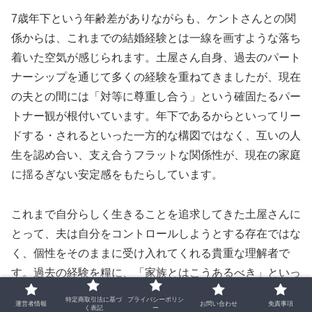
7歳年下という年齢差がありながらも、ケントさんとの関
係からは、これまでの結婚経験とは一線を画すような落ち
着いた空気が感じられます。土屋さん自身、過去のパート
ナーシップを通じて多くの経験を重ねてきましたが、現在
の夫との間には「対等に尊重し合う」という確固たるパー
トナー観が根付いています。年下であるからといってリー
ドする・されるといった一方的な構図ではなく、互いの人
生を認め合い、支え合うフラットな関係性が、現在の家庭
に揺るぎない安定感をもたらしています。
これまで自分らしく生きることを追求してきた土屋さんに
とって、夫は自分をコントロールしようとする存在ではな
く、個性をそのままに受け入れてくれる貴重な理解者で
す。過去の経験を糧に、「家族とはこうあるべき」といっ
た固定観念にとらわれることなく、今の自分たちに合った
特定商取引法に基づ
プライバシーポリシ
運営者情報
お問い合わせ
免責事項
く表記
ー
形を柔軟に模索する姿勢が、夫婦としての強みとなってい