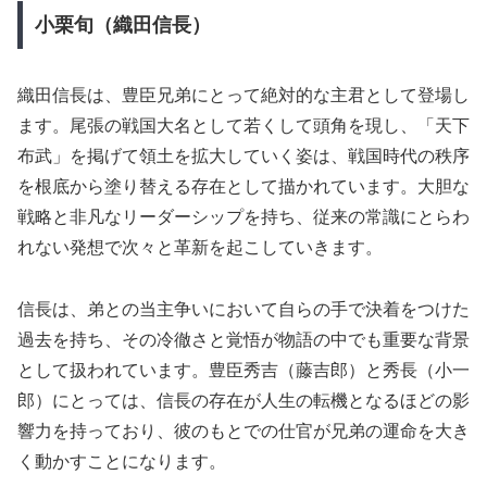
小栗旬（織田信長）
織田信長は、豊臣兄弟にとって絶対的な主君として登場し
ます。尾張の戦国大名として若くして頭角を現し、「天下
布武」を掲げて領土を拡大していく姿は、戦国時代の秩序
を根底から塗り替える存在として描かれています。大胆な
戦略と非凡なリーダーシップを持ち、従来の常識にとらわ
れない発想で次々と革新を起こしていきます。
信長は、弟との当主争いにおいて自らの手で決着をつけた
過去を持ち、その冷徹さと覚悟が物語の中でも重要な背景
として扱われています。豊臣秀吉（藤吉郎）と秀長（小一
郎）にとっては、信長の存在が人生の転機となるほどの影
響力を持っており、彼のもとでの仕官が兄弟の運命を大き
く動かすことになります。