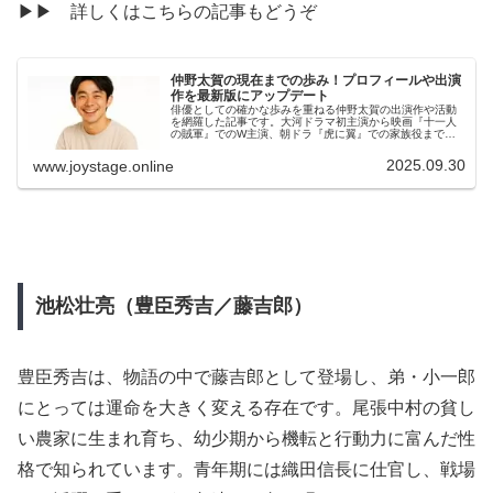
▶▶ 詳しくはこちらの記事もどうぞ
仲野太賀の現在までの歩み！プロフィールや出演
作を最新版にアップデート
俳優としての確かな歩みを重ねる仲野太賀の出演作や活動
を網羅した記事です。大河ドラマ初主演から映画『十一人
の賊軍』でのW主演、朝ドラ『虎に翼』での家族役まで、
幅広いジャンルでの演技が注目されています。ポッドキャ
ストやMV出演、雑誌での表現にも触れ、映像以外の場でも
2025.09.30
www.joystage.online
存在感を発揮する姿を紹介。
池松壮亮（豊臣秀吉／藤吉郎）
豊臣秀吉は、物語の中で藤吉郎として登場し、弟・小一郎
にとっては運命を大きく変える存在です。尾張中村の貧し
い農家に生まれ育ち、幼少期から機転と行動力に富んだ性
格で知られています。青年期には織田信長に仕官し、戦場