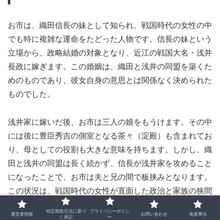
お市は、織田信長の妹として知られ、戦国時代の女性の中
でも特に複雑な運命をたどった人物です。信長の妹という
立場から、政略結婚の対象となり、近江の戦国大名・浅井
長政に嫁ぎます。この婚姻は、織田と浅井の同盟を築くた
めのものであり、彼女自身の意思とは関係なく決められた
ものでした。
浅井家に嫁いだ後、お市は三人の娘をもうけます。その中
には後に豊臣秀吉の側室となる茶々（淀殿）も含まれてお
り、母としての役割も大きな意味を持ちます。しかし、織
田と浅井の同盟は長く続かず、信長が浅井家を攻めること
になったことで、お市は夫と兄の間で板挟みとなります。
この状況は、戦国時代の女性が直面した政治と家族の狭間
での苦悩を象徴しています。
特定商取引法に基づ
プライバシーポリシ
運営者情報
お問い合わせ
免責事項
く表記
ー