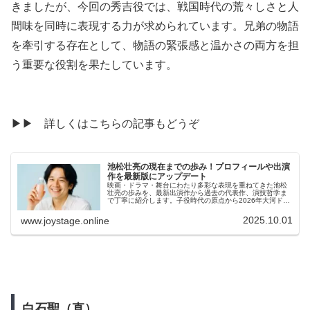
きましたが、今回の秀吉役では、戦国時代の荒々しさと人
間味を同時に表現する力が求められています。兄弟の物語
を牽引する存在として、物語の緊張感と温かさの両方を担
う重要な役割を果たしています。
▶▶ 詳しくはこちらの記事もどうぞ
池松壮亮の現在までの歩み！プロフィールや出演
作を最新版にアップデート
映画・ドラマ・舞台にわたり多彩な表現を重ねてきた池松
壮亮の歩みを、最新出演作から過去の代表作、演技哲学ま
で丁寧に紹介します。子役時代の原点から2026年大河ドラ
マでの豊臣秀吉役まで挑戦を続ける姿に注目が集まってい
ます。独立後の活動やインタビューから見える演技への向
2025.10.01
www.joystage.online
き合い方も深掘りし、作品選びの背景まで網羅。
白石聖（直）