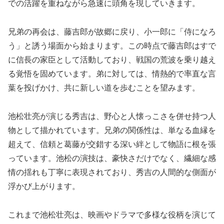
での活躍を重ねながら急速に頭角を現していきます。
兄弟の再会は、藤吉郎が故郷に戻り、小一郎に「侍になろ
う」と誘う場面から始まります。この時点で藤吉郎はすで
に信長の家臣として活動しており、戦国の荒波を乗り越え
る覚悟を固めています。弟に対しては、情熱的で率直な言
葉を投げかけ、共に新しい道を歩むことを望みます。
池松壮亮が演じる秀吉は、野心と人懐っこさを併せ持つ人
物として描かれています。兄弟の関係性は、単なる血縁を
超えて、信頼と葛藤が交錯する深い絆として物語に根を張
っています。池松の演技は、豪快さだけでなく、繊細な感
情の揺れも丁寧に表現されており、秀吉の人間的な側面が
浮かび上がります。
これまで池松壮亮は、映画やドラマで多様な役柄を演じて