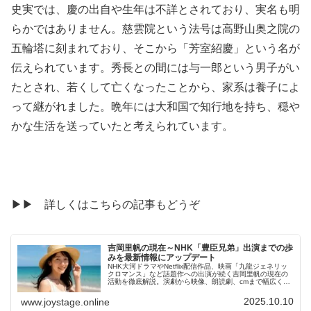
史実では、慶の出自や生年は不詳とされており、実名も明
らかではありません。慈雲院という法号は高野山奥之院の
五輪塔に刻まれており、そこから「芳室紹慶」という名が
伝えられています。秀長との間には与一郎という男子がい
たとされ、若くして亡くなったことから、家系は養子によ
って継がれました。晩年には大和国で知行地を持ち、穏や
かな生活を送っていたと考えられています。
▶▶ 詳しくはこちらの記事もどうぞ
吉岡里帆の現在～NHK「豊臣兄弟」出演までの歩
みを最新情報にアップデート
NHK大河ドラマやNetflix配信作品、映画「九龍ジェネリッ
クロマンス」など話題作への出演が続く吉岡里帆の現在の
活動を徹底解説。演劇から映像、朗読劇、cmまで幅広く活
躍する彼女の歩みと役柄を網羅し、注目の出演情報や演技
の変遷をまとめています。今の吉岡里帆を知るための決定
2025.10.10
www.joystage.online
版としておすすめです。