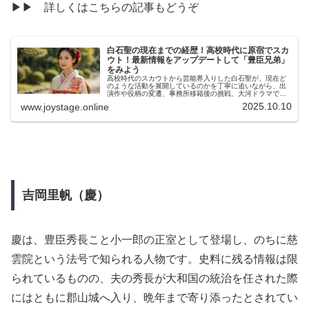
▶▶ 詳しくはこちらの記事もどうぞ
白石聖の現在までの経歴！高校時代に原宿でスカ
ウト！最新情報をアップデートして「豊臣兄弟」
をみよう
高校時代のスカウトから芸能界入りした白石聖が、現在ど
のような活動を展開しているのかを丁寧に追いながら、出
演作や役柄の変遷、事務所移籍後の挑戦、大河ドラマでの
ヒロイン起用までを網羅しています。NetflixやNHKなど話
2025.10.10
www.joystage.online
題作への出演が続く中、写真集やラジオなど多角的な表現
にも注目が集まっています。
吉岡里帆（慶）
慶は、豊臣秀長こと小一郎の正室として登場し、のちに慈
雲院という法号で知られる人物です。史料に残る情報は限
られているものの、夫の秀長が大和国の統治を任された際
にはともに郡山城へ入り、晩年まで寄り添ったとされてい