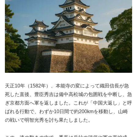
天正10年（1582年）、本能寺の変によって織田信長が急
死した直後、豊臣秀吉は備中高松城の包囲戦を中断し、急
ぎ京都方面へ軍を返しました。これが「中国大返し」と呼
ばれる行動で、わずか10日間で約200kmを移動し、山崎
の戦いで明智光秀を討ち果たしました。