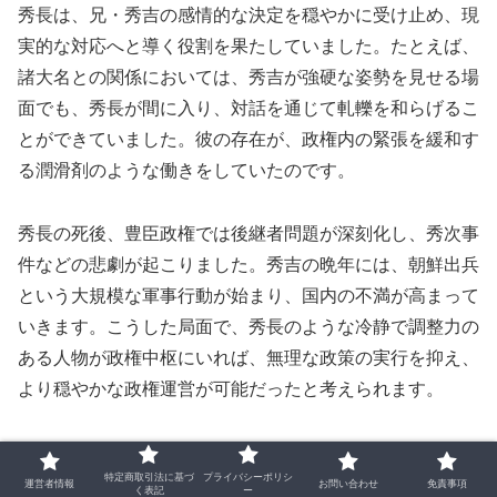
秀長は、兄・秀吉の感情的な決定を穏やかに受け止め、現
実的な対応へと導く役割を果たしていました。たとえば、
諸大名との関係においては、秀吉が強硬な姿勢を見せる場
面でも、秀長が間に入り、対話を通じて軋轢を和らげるこ
とができていました。彼の存在が、政権内の緊張を緩和す
る潤滑剤のような働きをしていたのです。
秀長の死後、豊臣政権では後継者問題が深刻化し、秀次事
件などの悲劇が起こりました。秀吉の晩年には、朝鮮出兵
という大規模な軍事行動が始まり、国内の不満が高まって
いきます。こうした局面で、秀長のような冷静で調整力の
ある人物が政権中枢にいれば、無理な政策の実行を抑え、
より穏やかな政権運営が可能だったと考えられます。
また、秀長は領地経営においても安定した成果を挙げてお
特定商取引法に基づ
プライバシーポリシ
り、彼の統治スタイルは他の大名にも好影響を与えていま
運営者情報
お問い合わせ
免責事項
く表記
ー