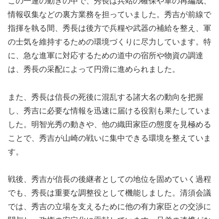
この一連の動きの中で、秀長は兵站の確保や軍の再編成、
情報収集などの裏方業務を担っていました。秀吉が前線で
指揮を執る間、秀長は後方で兵糧や武器の補給を整え、軍
の士気を維持するための環境づくりに尽力しています。特
に、急な進軍に対応するための道中の宿所や物資の調達
は、秀長の采配によって円滑に進められました。
また、秀長は信長の死後に混乱する諸大名の動向を把握
し、秀吉に必要な情報を迅速に届ける役割も果たしていま
した。明智光秀の動きや、他の織田家臣の態度を見極める
ことで、秀吉が山崎の戦いに集中できる環境を整えていま
す。
戦後、秀吉が信長の後継者としての地位を固めていく過程
でも、秀長は重要な調整役として機能しました。清須会議
では、秀吉の立場を支えるために他の有力家臣との交渉に