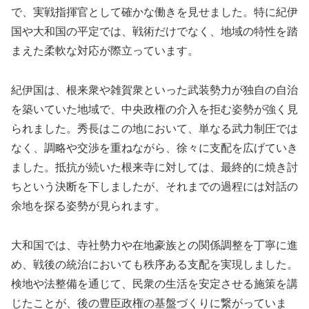
で、実戦指揮官として確かな働きを見せました。特に紀伊
国や大和国の平定では、戦術だけでなく、地域の特性を踏
まえた柔軟な対応が際立っています。
紀伊国は、根来衆や雑賀衆といった武装勢力が独自の自治
を築いていた地域で、中央政権の介入を拒む姿勢が強く見
られました。秀長はこの地において、単なる武力制圧では
なく、調略や交渉を重ねながら、徐々に支配を広げていき
ました。抵抗が続いた根来寺に対しては、最終的に焼き討
ちという決断を下しましたが、それまでの過程には対話の
余地を探る姿勢が見られます。
大和国では、寺社勢力や在地豪族との関係調整を丁寧に進
め、戦後の統治においても秩序ある支配を実現しました。
検地や法整備を通じて、民衆の生活を安定させる施策を講
じたことが、後の豊臣政権の基盤づくりに繋がっていま