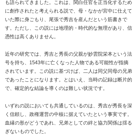
も語られてきました。これは、関白任官を正当化するため
に創作されたと考えられる説で、母・なかが宮中に仕えて
いた際に身ごもり、尾張で秀吉を産んだという筋書きで
す。ただし、この説には地理的・時代的な無理があり、信
憑性は高くありません。
近年の研究では、秀吉と秀長の父親が妙雲院栄本という法
号を持ち、1543年に亡くなった人物である可能性が指摘
されています。この説に基づけば、二人は同父同母の兄弟
であったことになります。とはいえ、当時の記録は断片的
で、確定的な結論を導くのは難しい状況です。
いずれの説においても共通しているのは、秀吉が秀長を深
く信頼し、政権運営の中核に据えていたという事実です。
血縁の形がどうであれ、兄弟としての絆と協力関係は揺る
ぎないものでした。