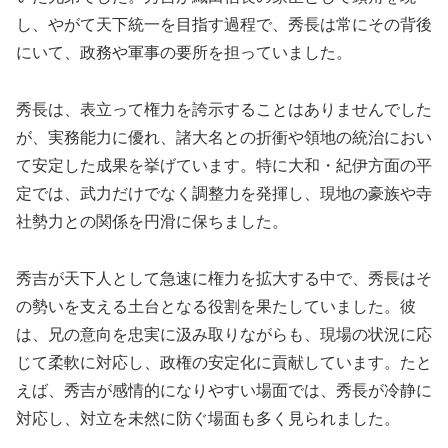
し、やがて天下統一を目指す過程で、秀長は常にその背後
にいて、政務や軍事の要所を担っていました。
秀長は、表立って権力を誇示することはありませんでした
が、実務能力に優れ、諸大名との折衝や領地の統治におい
て安定した成果を挙げています。特に大和・紀伊方面の平
定では、武力だけでなく調整力を発揮し、現地の豪族や寺
社勢力との関係を円滑に保ちました。
秀吉が天下人として急速に権力を拡大する中で、秀長はそ
の勢いを支える土台となる役割を果たしていました。彼
は、兄の意向を忠実に汲み取りながらも、現場の状況に応
じて柔軟に対応し、政権の安定化に貢献しています。たと
えば、秀吉が感情的になりやすい場面では、秀長が冷静に
対応し、対立を未然に防ぐ場面も多く見られました。