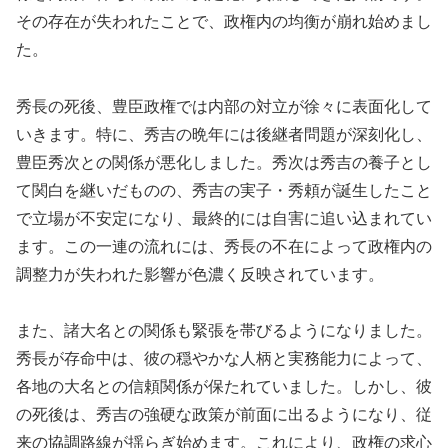
その存在が失われたことで、政権内の均衡が崩れ始めまし
た。
秀長の死後、豊臣政権では内部の対立が徐々に表面化して
いきます。特に、秀吉の晩年には後継者問題が深刻化し、
豊臣秀次との関係が悪化しました。秀次は秀吉の養子とし
て関白を継いだものの、秀吉の実子・秀頼が誕生したこと
で立場が不安定になり、最終的には自害に追い込まれてい
ます。この一連の流れには、秀長の不在によって政権内の
調整力が失われた影響が色濃く反映されています。
また、諸大名との関係も緊張を帯びるようになりました。
秀長が存命中は、彼の穏やかな人柄と実務能力によって、
各地の大名との信頼関係が保たれていました。しかし、彼
の死後は、秀吉の強硬な政策が前面に出るようになり、従
来の協調路線が揺らぎ始めます。これにより、政権の求心