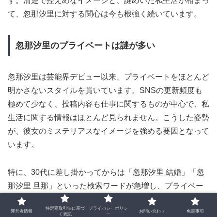
す。清楚で控えめなイメージと、謎めいた私生活が相まっ
て、忽那汐里に対する関心は今も根強く続いています。
忽那汐里のプライベートは謎が多い
忽那汐里は芸能界デビュー以来、プライベートをほとんど
明かさないスタイルを貫いています。SNSの更新頻度も
極めて少なく、投稿内容も仕事に関するものが中心で、私
生活に関する情報はほとんど見られません。こうした姿勢
が、彼女のミステリアスなイメージを強める要因となって
います。
特に、30代に差し掛かってからは「忽那汐里 結婚」「忽
那汐里 旦那」といった検索ワードが急増し、プライベー
トに対する関心が高まっています。これは、年齢的な節目
特定商取引法に基づ
プライバシーポリシ
や芸能活動の変化に加え、過去の熱愛報道や極秘出産説な
運営者情報
お問い合わせ
免責事項
く表記
ー