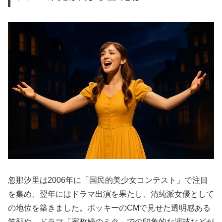
忽那汐里は2006年に「国民的美少女コンテスト」で注目
を集め、翌年にはドラマ出演を果たし、清純派女優として
の地位を築きました。ポッキーのCMで見せた透明感ある
笑顔や、ドラマ「家政婦のミタ」での印象的な演技などが