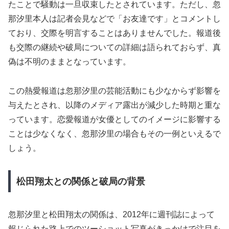
たことで騒動は一旦収束したとされています。ただし、忽
那汐里本人は記者会見などで「お友達です」とコメントし
ており、交際を明言することはありませんでした。報道後
も交際の継続や破局についての詳細は語られておらず、真
偽は不明のままとなっています。
この熱愛報道は忽那汐里の芸能活動にも少なからず影響を
与えたとされ、以降のメディア露出が減少した時期と重な
っています。恋愛報道が女優としてのイメージに影響する
ことは少なくなく、忽那汐里の場合もその一例といえるで
しょう。
松田翔太との関係と破局の背景
忽那汐里と松田翔太の関係は、2012年に週刊誌によって
報じられた路上でのツーショット写真がきっかけで注目を