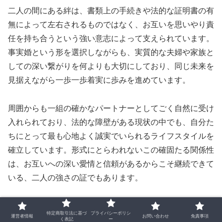
二人の間にある絆は、書類上の手続きや法的な証明書の有
無によって左右されるものではなく、お互いを思いやり責
任を持ち合うという強い意志によって支えられています。
事実婚という形を選択しながらも、実質的な夫婦や家族と
しての深い繋がりを何よりも大切にしており、同じ未来を
見据えながら一歩一歩着実に歩みを進めています。
周囲からも一組の確かなパートナーとしてごく自然に受け
入れられており、法的な障壁がある現状の中でも、自分た
ちにとって最も心地よく誠実でいられるライフスタイルを
確立しています。形式にとらわれないこの確固たる関係性
は、お互いへの深い愛情と信頼があるからこそ継続できて
いる、二人の強さの証でもあります。
日本における同性婚の法制化の動きを見守るス
特定商取引法に基づ
プライバシーポリシ
運営者情報
お問い合わせ
免責事項
タンス
く表記
ー