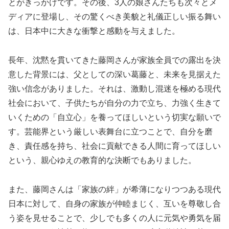
とがきっかけです。その後、3人の娘さんたちも次々とメ
ディアに登場し、その驚くべき美貌と礼儀正しい振る舞い
は、日本中に大きな衝撃と感動を与えました。
長年、沈黙を貫いてきた藤岡さんが家族全員での露出を決
意した背景には、父としての深い葛藤と、未来を見据えた
強い信念がありました。それは、激動し混迷を極める現代
社会において、子供たちが自分の力で立ち、力強く生きて
いくための「自立心」を養ってほしいという切実な願いで
す。芸能界という厳しい表舞台に立つことで、自分を磨
き、責任感を持ち、社会に貢献できる人間に育ってほしい
という、親心ゆえの教育的な決断でもありました。
また、藤岡さんは「家族の絆」が希薄になりつつある現代
日本に対して、自身の家族が仲睦まじく、互いを尊敬し合
う姿を見せることで、少しでも多くの人に元気や勇気を届