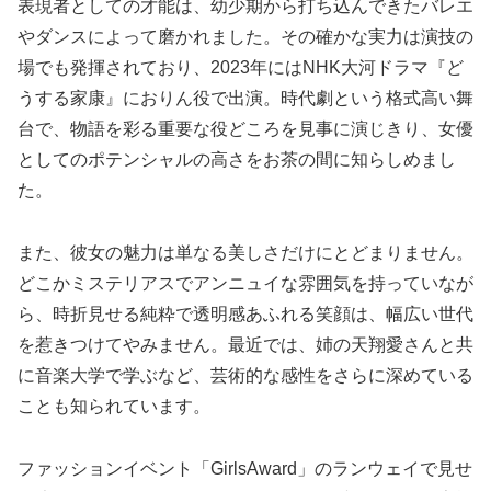
表現者としての才能は、幼少期から打ち込んできたバレエ
やダンスによって磨かれました。その確かな実力は演技の
場でも発揮されており、2023年にはNHK大河ドラマ『ど
うする家康』におりん役で出演。時代劇という格式高い舞
台で、物語を彩る重要な役どころを見事に演じきり、女優
としてのポテンシャルの高さをお茶の間に知らしめまし
た。
また、彼女の魅力は単なる美しさだけにとどまりません。
どこかミステリアスでアンニュイな雰囲気を持っていなが
ら、時折見せる純粋で透明感あふれる笑顔は、幅広い世代
を惹きつけてやみません。最近では、姉の天翔愛さんと共
に音楽大学で学ぶなど、芸術的な感性をさらに深めている
ことも知られています。
ファッションイベント「GirlsAward」のランウェイで見せ