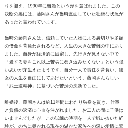
りを迎え、1990年に離婚という形を選ばれました。この
決断の裏には、藤岡さんが当時直面していた壮絶な状況が
あったと言われています。
当時の藤岡さんは、信頼していた人物による裏切りや多額
の借金を背負わされるなど、人生の大きな苦難の中にあり
ました。自身が経済的に困窮し、先行きが見えない中で
「愛する妻をこれ以上苦労に巻き込みたくない」という強
い思いが芽生えたようです。自分一人で責任を背負い、彼
女の人生を自由にしてあげたいという、藤岡さんらしい
「武士道精神」に基づいた苦渋の決断でした。
離婚後、藤岡さんは約11年間にわたり独身を貫き、仕事
と負債の返済に心血を注がれました。お二人の間に子供は
いませんでしたが、この試練の時期を一人で戦い抜いた経
験が、のちに築かれる現在の温かな家族への深い愛情に繋