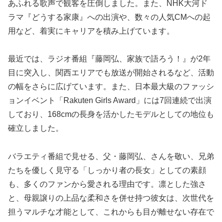
あふれる歌声で観客を圧倒しました。また、NHK大河ド
ラマ『どうする家康』への出演や、数々の人気CMへの起
用など、着実にキャリアを積み上げています。
最近では、ラジオ番組『藤岡弘、家族で語ろう！』が2年
目に突入し、関西エリアでも放送が開始されるなど、活動
の幅をさらに広げています。また、日本最大級のファッシ
ョンイベント「Rakuten Girls Award」には7回連続で出演
しており、168cmの長身を活かしたモデルとしての地位も
確立しました。
バラエティ番組で見せる、父・藤岡弘、さんを敬い、兄弟
たちを優しく見守る「しっかり者の長女」としての素顔
も、多くのファンから愛される理由です。凛とした強さ
と、母親譲りの上品な柔和さを併せ持つ彼女は、次世代を
担うマルチな才能として、これからも目が離せない存在で