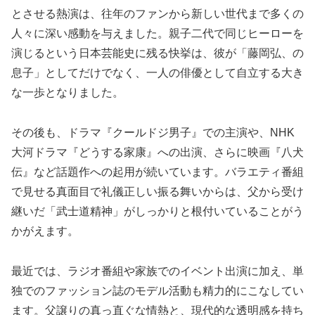
とさせる熱演は、往年のファンから新しい世代まで多くの
人々に深い感動を与えました。親子二代で同じヒーローを
演じるという日本芸能史に残る快挙は、彼が「藤岡弘、の
息子」としてだけでなく、一人の俳優として自立する大き
な一歩となりました。
その後も、ドラマ『クールドジ男子』での主演や、NHK
大河ドラマ『どうする家康』への出演、さらに映画『八犬
伝』など話題作への起用が続いています。バラエティ番組
で見せる真面目で礼儀正しい振る舞いからは、父から受け
継いだ「武士道精神」がしっかりと根付いていることがう
かがえます。
最近では、ラジオ番組や家族でのイベント出演に加え、単
独でのファッション誌のモデル活動も精力的にこなしてい
ます。父譲りの真っ直ぐな情熱と、現代的な透明感を持ち