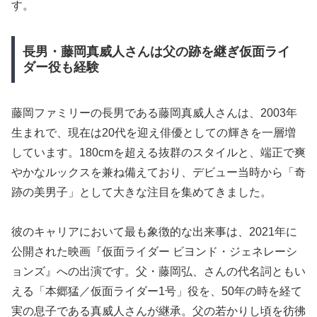
す。
長男・藤岡真威人さんは父の跡を継ぎ仮面ライ
ダー役も経験
藤岡ファミリーの長男である藤岡真威人さんは、2003年
生まれで、現在は20代を迎え俳優としての輝きを一層増
しています。180cmを超える抜群のスタイルと、端正で爽
やかなルックスを兼ね備えており、デビュー当時から「奇
跡の美男子」として大きな注目を集めてきました。
彼のキャリアにおいて最も象徴的な出来事は、2021年に
公開された映画『仮面ライダー ビヨンド・ジェネレーシ
ョンズ』への出演です。父・藤岡弘、さんの代名詞ともい
える「本郷猛／仮面ライダー1号」役を、50年の時を経て
実の息子である真威人さんが継承。父の若かりし頃を彷彿