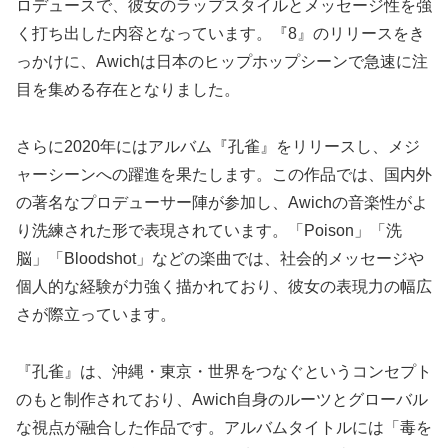
ロデュースで、彼女のラップスタイルとメッセージ性を強
く打ち出した内容となっています。『8』のリリースをき
っかけに、Awichは日本のヒップホップシーンで急速に注
目を集める存在となりました。
さらに2020年にはアルバム『孔雀』をリリースし、メジ
ャーシーンへの躍進を果たします。この作品では、国内外
の著名なプロデューサー陣が参加し、Awichの音楽性がよ
り洗練された形で表現されています。「Poison」「洗
脳」「Bloodshot」などの楽曲では、社会的メッセージや
個人的な経験が力強く描かれており、彼女の表現力の幅広
さが際立っています。
『孔雀』は、沖縄・東京・世界をつなぐというコンセプト
のもと制作されており、Awich自身のルーツとグローバル
な視点が融合した作品です。アルバムタイトルには「毒を