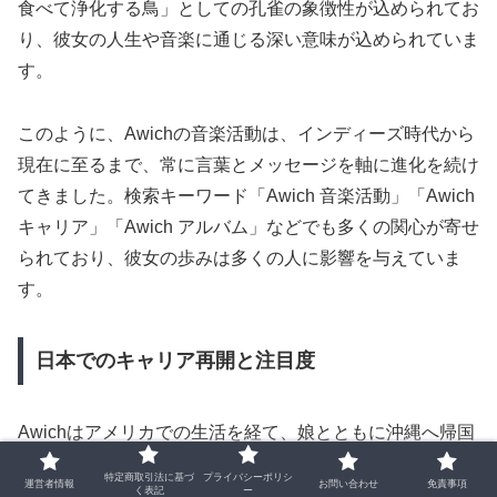
食べて浄化する鳥」としての孔雀の象徴性が込められてお
り、彼女の人生や音楽に通じる深い意味が込められていま
す。
このように、Awichの音楽活動は、インディーズ時代から
現在に至るまで、常に言葉とメッセージを軸に進化を続け
てきました。検索キーワード「Awich 音楽活動」「Awich
キャリア」「Awich アルバム」などでも多くの関心が寄せ
られており、彼女の歩みは多くの人に影響を与えていま
す。
日本でのキャリア再開と注目度
Awichはアメリカでの生活を経て、娘とともに沖縄へ帰国
し、本格的な音楽活動を再開しました。拠点を沖縄に置き
特定商取引法に基づ
プライバシーポリシ
運営者情報
お問い合わせ
免責事項
く表記
ー
ながらも、東京や海外を含む広範なフィールドで活動を展